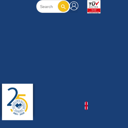
Search Button
Search
for: