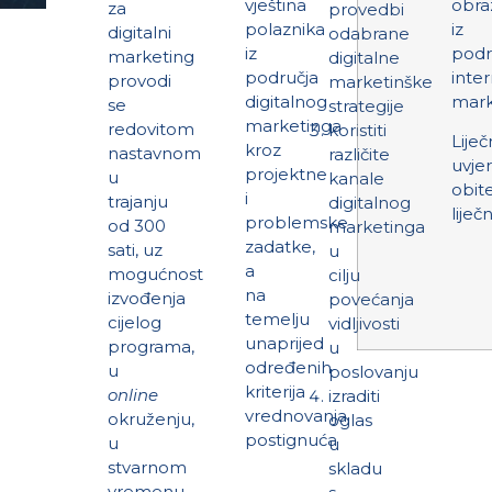
vještina
obra
za
provedbi
polaznika
iz
digitalni
odabrane
iz
podr
marketing
digitalne
područja
inte
provodi
marketinške
digitalnog
mark
se
strategije
marketinga
redovitom
koristiti
Liječ
kroz
nastavnom
različite
uvje
projektne
u
kanale
obit
i
trajanju
digitalnog
liječn
problemske
od 300
marketinga
zadatke,
sati, uz
u
a
mogućnost
cilju
na
izvođenja
povećanja
temelju
cijelog
vidljivosti
unaprijed
programa,
u
određenih
u
poslovanju
kriterija
online
izraditi
vrednovanja
okruženju,
oglas
postignuća
u
u
stvarnom
skladu
vremenu.