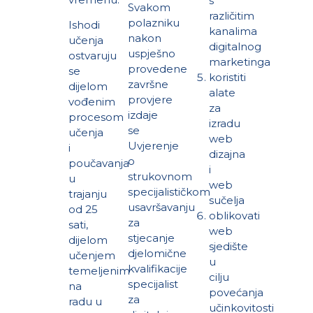
s
Svakom
različitim
polazniku
Ishodi
kanalima
nakon
učenja
digitalnog
uspješno
ostvaruju
marketinga
provedene
se
koristiti
završne
dijelom
alate
provjere
vođenim
za
izdaje
procesom
izradu
se
učenja
web
Uvjerenje
i
dizajna
o
poučavanja
i
strukovnom
u
web
specijalističkom
trajanju
sučelja
usavršavanju
od 25
oblikovati
za
sati,
web
stjecanje
dijelom
sjedište
djelomične
učenjem
u
kvalifikacije
temeljenim
cilju
specijalist
na
povećanja
za
radu u
učinkovitosti