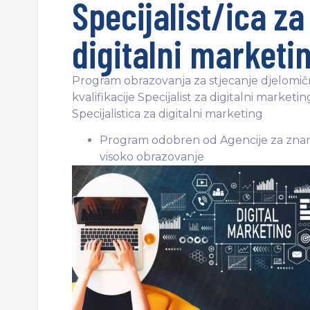
Specijalist/ica za
digitalni marketi
Program obrazovanja za stjecanje djelomi
kvalifikacije Specijalist za digitalni marketin
Specijalistica za digitalni marketing
Program odobren od Agencije za znan
visoko obrazovanje