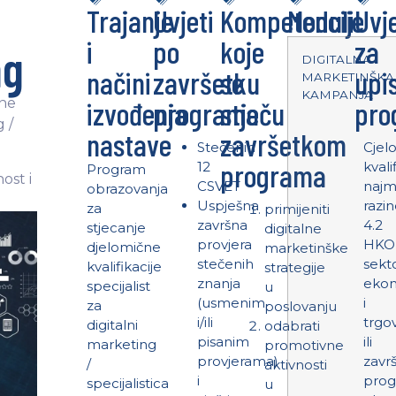
Trajanje
Uvjeti
Kompetencije
Moduli
Uvje
i
po
koje
za
ng
DIGITALNA
načini
završetku
se
upi
MARKETINŠKA
KAMPANJA
čne
izvođenja
programa
stječu
pro
g /
nastave
završetkom
Stečenih
Cjelo
programa
12
kvali
Program
ost i
CSVET
najm
obrazovanja
Uspješna
razi
za
primijeniti
završna
4.2
stjecanje
digitalne
provjera
HKO
djelomične
marketinške
stečenih
sekt
kvalifikacije
strategije
znanja
ekon
specijalist
u
(usmenim
i
za
poslovanju
i/ili
trgo
digitalni
odabrati
pisanim
ili
marketing
promotivne
provjerama)
zavr
/
aktivnosti
i
pro
specijalistica
u