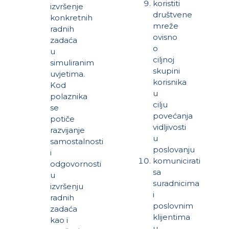
koristiti
izvršenje
društvene
konkretnih
mreže
radnih
ovisno
zadaća
o
u
ciljnoj
simuliranim
skupini
uvjetima.
korisnika
Kod
u
polaznika
cilju
se
povećanja
potiče
vidljivosti
razvijanje
u
samostalnosti
poslovanju
i
komunicirati
odgovornosti
sa
u
suradnicima
izvršenju
i
radnih
poslovnim
zadaća
klijentima
kao i
u