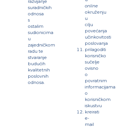
razvijanje
online
suradničkih
okruženju
odnosa
u
s
cilju
ostalim
povećanja
sudionicima
učinkovitosti
u
poslovanja
zajedničkom
prilagoditi
radu te
korisničko
stvaranje
sučelje
budućih
ovisno
kvalitetnih
o
poslovnih
povratnim
odnosa.
informacijama
o
korisničkom
iskustvu
kreirati
e-
mail