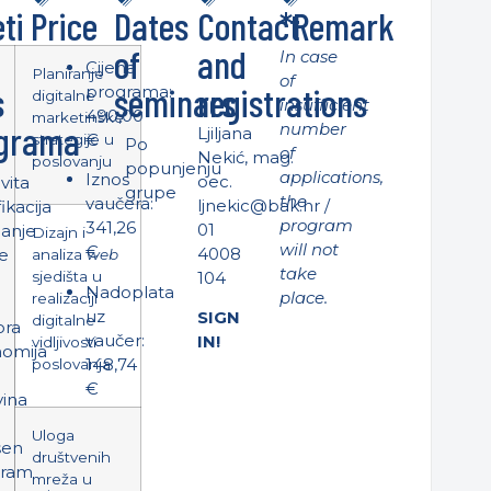
ti
Price
Dates
Contact
*Remark
of
and
In case
Cijena
Planiranje
of
s
seminars
registrations
programa:
digitalne
insufficient
490,00
marketinške
grama
number
Ljiljana
€
strategije u
Po
of
Nekić, mag.
poslovanju
popunjenju
applications,
Iznos
oec.
vita
grupe
the
vaučera:
ljnekic@bak.hr
/
fikacija
program
341,26
01
anje
Dizajn i
will not
€
4008
ne
analiza
web
take
sjedišta u
104
Nadoplata
place.
realizaciji
uz
SIGN
digitalne
ora
vaučer:
IN!
vidljivosti
omija
148,74
poslovanja
€
vina
Uloga
šen
društvenih
gram
mreža u