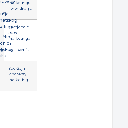
zovanja
marketingu
i brendiranju
učja
rnetskog
etinga.
Primjena
e-
mail
ničko
marketinga
renje
u
eljskog
poslovanju
ika.
Sadržajni
(content)
marketing