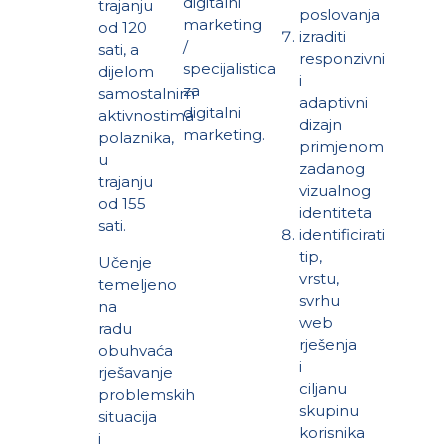
digitalni
trajanju
poslovanja
marketing
od 120
izraditi
/
sati, a
responzivni
specijalistica
dijelom
i
za
samostalnim
adaptivni
digitalni
aktivnostima
dizajn
marketing.
polaznika,
primjenom
u
zadanog
trajanju
vizualnog
od 155
identiteta
sati.
identificirati
tip,
Učenje
vrstu,
temeljeno
svrhu
na
web
radu
rješenja
obuhvaća
i
rješavanje
ciljanu
problemskih
skupinu
situacija
korisnika
i