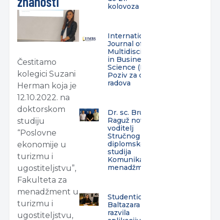
znanosti
kolovoza
International
Journal of
Multidisciplinarity
in Business and
Čestitamo
Science (IJMBS) –
kolegici Suzani
Poziv za dostavu
radova
Herman koja je
12.10.2022. na
doktorskom
Dr. sc. Bruno
Raguž novi
studiju
voditelj
“Poslovne
Stručnog
diplomskog
ekonomije u
studija
turizmu i
Komunikacijski
menadžment
ugostiteljstvu”,
Fakulteta za
menadžment u
Studentica
turizmu i
Baltazara
razvila
ugostiteljstvu,