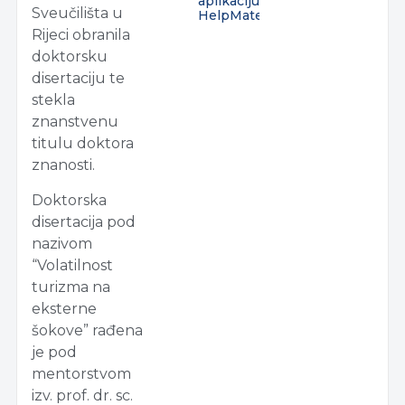
aplikaciju
Sveučilišta u
HelpMate
Rijeci obranila
doktorsku
disertaciju te
stekla
znanstvenu
titulu doktora
znanosti.
Doktorska
disertacija pod
nazivom
“Volatilnost
turizma na
eksterne
šokove” rađena
je pod
mentorstvom
izv. prof. dr. sc.