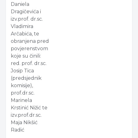
Daniela
Dragičevića i
izv.prof. dr.sc.
Vladimira
Arčabića, te
obranjena pred
povjerenstvom
koje su činili:
red. prof. dr.sc.
Josip Tica
(predsjednik
komisije),
prof.dr.sc.
Marinela
Krstinić Nižić te
izv.prof.dr.sc.
Maja Nikšić
Radić