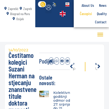
Search
About Us
News
for:
Zaprešić
Zagreb
Časopisi
Quality
Biograd na Moru
Osijek
Contact
14/10/2022
Čestitamo
Podijeli:
kolegici
PREVIOUSLY
NEXT
Suzani
prof. dr. sc. Drago Ružić sudjelovao na ovogodišnjim Danima turizma
Uvodno predavanje za studente 1. godine dislociranog studija u Biogradu na Moru
Herman na
Ostale
stjecanju
novosti:
znanstvene
Kolektivni
titule
godišnji
odmor od
doktora
27. srpnja
do 21.