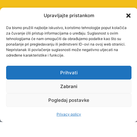
Upravljajte pristankom
Da bismo pružili najbolje iskustvo, koristimo tehnologije poput kolačića
za čuvanje i/ili pristup informacijama o uređaju. Suglasnost s ovim
tehnologijama će nam omogućiti da obrađujemo podatke kao što su
STUDY
ponašanje pri pregledavanju ili jedinstveni ID-ovi na ovoj web stranici.
PROGRAMMES
Nepristanak ili povlačenje suglasnosti može negativno utjecati na
UNDERGRADUATE
određene karakteristike i funkcije.
PROFESSIONAL
STUDIES
Prihvati
PROFESSIONAL
Zabrani
GRADUATE
Pogledaj postavke
STUDIES
OTHER
Privacy policy
INTERNATIONAL
COOPERATION