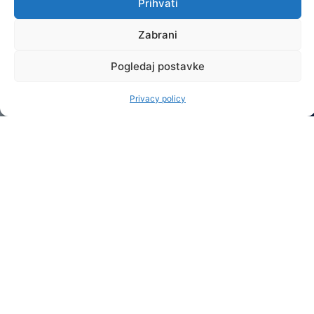
Prihvati
PROFESSIONAL
GRADUATE
Zabrani
STUDIES
Pogledaj postavke
OTHER
INTERNATIONAL
Privacy policy
COOPERATION