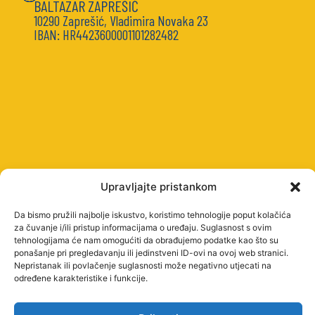
BALTAZAR ZAPREŠIĆ
10290 Zaprešić, Vladimira Novaka 23
IBAN: HR4423600001101282482
Upravljajte pristankom
Da bismo pružili najbolje iskustvo, koristimo tehnologije poput kolačića
STUDY
za čuvanje i/ili pristup informacijama o uređaju. Suglasnost s ovim
PROGRAMMES
tehnologijama će nam omogućiti da obrađujemo podatke kao što su
ponašanje pri pregledavanju ili jedinstveni ID-ovi na ovoj web stranici.
UNDERGRADUATE
Nepristanak ili povlačenje suglasnosti može negativno utjecati na
PROFESSIONAL
određene karakteristike i funkcije.
STUDIES