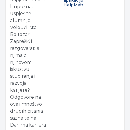
aplikaciju
HelpMate
li upoznati
uspješne
alumnije
Veleučilišta
Baltazar
Zaprešić i
razgovarati s
njima o
njihovom
iskustvu
studiranja i
razvoja
karijere?
Odgovore na
ova i mnoštvo
drugih pitanja
saznajte na
Danima karijera