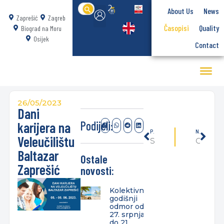
Search
About Us
News
for:
Zaprešić
Zagreb
Časopisi
Quality
Biograd na Moru
Osijek
Contact
26/05/2023
Dani
Podijeli:
karijera na
PREVIOUSLY
NEXT
Veleučilištu
Sloboda izražavanja u javnom prostoru – gostujuće predavanje Nataše Belamarić, mag.iur.
Obavijest o provođenju ankete putem sustava Infoeduka
Baltazar
Ostale
Zaprešić
novosti:
Kolektivni
godišnji
odmor od
27. srpnja
do 21.