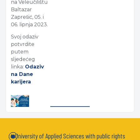
na Veleučilištu
Baltazar
Zaprešić, 05. i
06. lipnja 2023.
Svoj odaziv
potvrdite
putem
sljedećeg
linka:
Odaziv
na Dane
karijera
University of Applied Sciences with public rights