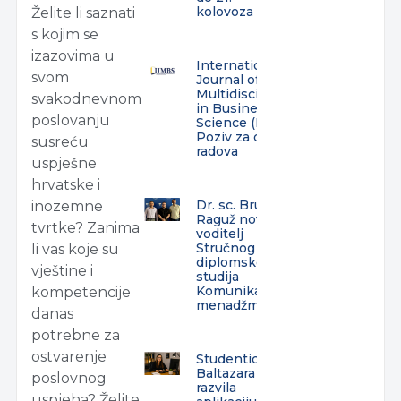
kolovoza
Želite li saznati
s kojim se
izazovima u
International
svom
Journal of
Multidisciplinarity
svakodnevnom
in Business and
poslovanju
Science (IJMBS) –
Poziv za dostavu
susreću
radova
uspješne
hrvatske i
Dr. sc. Bruno
inozemne
Raguž novi
tvrtke? Zanima
voditelj
Stručnog
li vas koje su
diplomskog
vještine i
studija
Komunikacijski
kompetencije
menadžment
danas
potrebne za
ostvarenje
Studentica
Baltazara
poslovnog
razvila
uspjeha? Želite