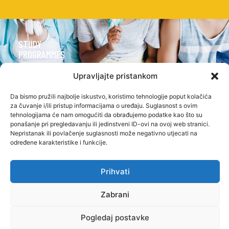
STUDY
PROGRAMMES
UNDERGRADUATE
Upravljajte pristankom
PROFESSIONAL
STUDIES
Da bismo pružili najbolje iskustvo, koristimo tehnologije poput kolačića
za čuvanje i/ili pristup informacijama o uređaju. Suglasnost s ovim
tehnologijama će nam omogućiti da obrađujemo podatke kao što su
PROFESSIONAL
ponašanje pri pregledavanju ili jedinstveni ID-ovi na ovoj web stranici.
GRADUATE
Nepristanak ili povlačenje suglasnosti može negativno utjecati na
određene karakteristike i funkcije.
STUDIES
OTHER
Prihvati
INTERNATIONAL
COOPERATION
Zabrani
Pogledaj postavke