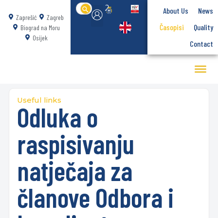
Search
About Us
News
for:
Zaprešić
Zagreb
Časopisi
Quality
Biograd na Moru
Osijek
Contact
Useful links
Odluka o
raspisivanju
natječaja za
članove Odbora i