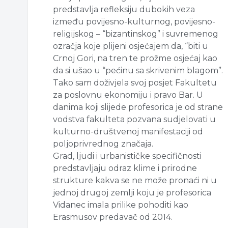
predstavlja refleksiju dubokih veza
između povijesno-kulturnog, povijesno-
religijskog – “bizantinskog” i suvremenog
ozračja koje plijeni osjećajem da, “biti u
Crnoj Gori, na tren te prožme osjećaj kao
da si ušao u “pećinu sa skrivenim blagom”.
Tako sam doživjela svoj posjet Fakultetu
za poslovnu ekonomiju i pravo Bar. U
danima koji slijede profesorica je od strane
vodstva fakulteta pozvana sudjelovati u
kulturno-društvenoj manifestaciji od
poljoprivrednog značaja.
Grad, ljudi i urbanističke specifičnosti
predstavljaju odraz klime i prirodne
strukture kakva se ne može pronaći ni u
jednoj drugoj zemlji koju je profesorica
Vidanec imala prilike pohoditi kao
Erasmusov predavač od 2014.