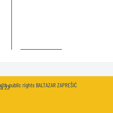
 with public rights BALTAZAR ZAPREŠIĆ
ka 23