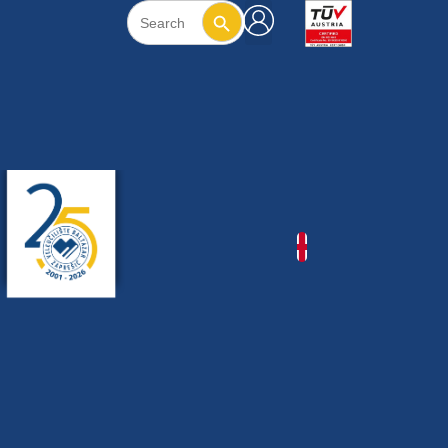
Search Button
Search
for: