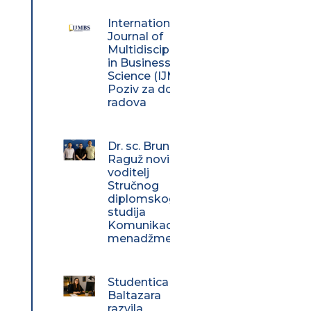
International
Journal of
Multidisciplinarity
in Business and
Science (IJMBS) –
Poziv za dostavu
radova
Dr. sc. Bruno
Raguž novi
voditelj
Stručnog
diplomskog
studija
Komunikacijski
menadžment
Studentica
Baltazara
razvila