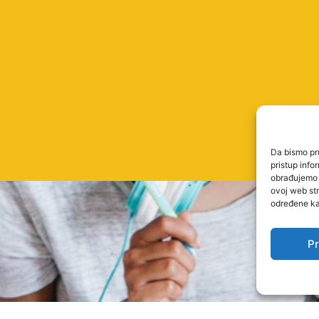
Da bismo pru
pristup inf
obrađujemo p
ovoj web str
određene kar
Pr