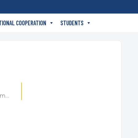
TIONAL COOPERATION
STUDENTS
Marina Smolčić, Communication Management student