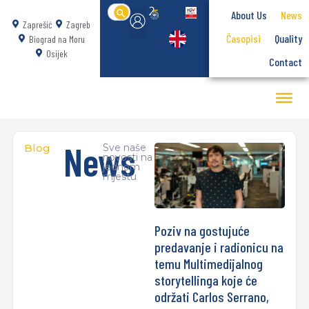
Search
About Us
News
for:
Zaprešić
Zagreb
Časopisi
Quality
Biograd na Moru
Osijek
Contact
News
Blog
Sve naše
novosti na
jednom
mjestu
Poziv na gostujuće
predavanje i radionicu na
temu Multimedijalnog
storytellinga koje će
održati Carlos Serrano,