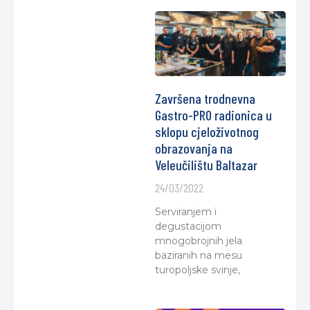
Završena trodnevna
Gastro-PRO radionica u
sklopu cjeloživotnog
obrazovanja na
Veleučilištu Baltazar
24/03/2022
Serviranjem i
degustacijom
mnogobrojnih jela
baziranih na mesu
turopoljske svinje,