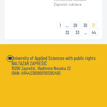
Zaprešić održava
1
…
29
30
31
32
33
…
44
University of Applied Sciences with public rights
BALTAZAR ZAPREŠIĆ
10290 Zaprešić, Vladimira Novaka 23
IBAN: HR4423600001101282482