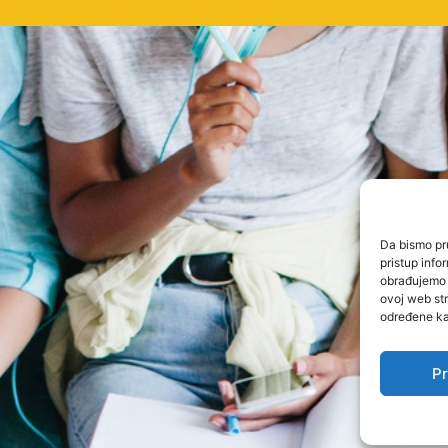
Da bismo pru
pristup inf
obrađujemo p
ovoj web str
određene kar
Pr