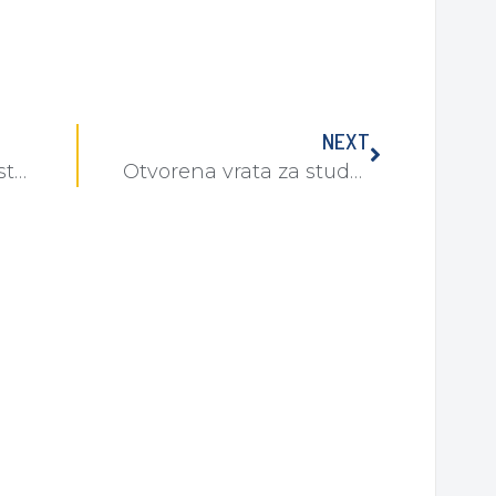
NEXT
Odluka o početku nastave u ak. god. 2019./2020.
Otvorena vrata za studente u SAFU