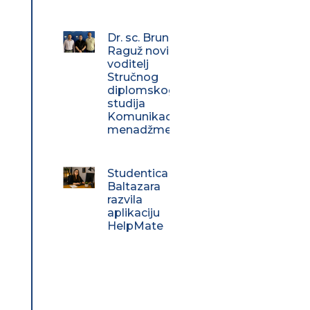
Dr. sc. Bruno
Raguž novi
voditelj
Stručnog
diplomskog
studija
Komunikacijski
menadžment
Studentica
Baltazara
razvila
aplikaciju
HelpMate