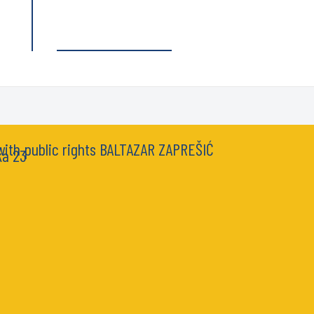
 with public rights BALTAZAR ZAPREŠIĆ
ka 23