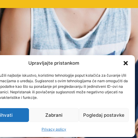
Upravljajte pristankom
žili najbolje iskustvo, koristimo tehnologije poput kolačića za čuvanje i/ili
ormacijama o uređaju. Suglasnost s ovim tehnologijama će nam omogućiti da
odatke kao što su ponašanje pri pregledavanju ili jedinstveni ID-ovi na
anici. Nepristanak ili povlačenje suglasnosti može negativno utjecati na
akteristike i funkcije.
ihvati
Zabrani
Pogledaj postavke
Privacy policy