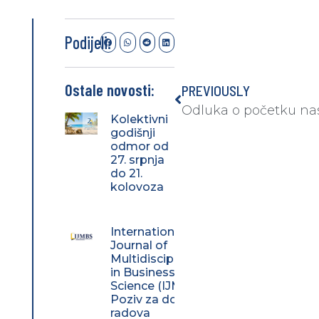
Podijeli:
Ostale novosti:
PREVIOUSLY
Kolektivni
godišnji
odmor od
27. srpnja
do 21.
kolovoza
International
Journal of
Multidisciplinarity
in Business and
Science (IJMBS) –
Poziv za dostavu
radova