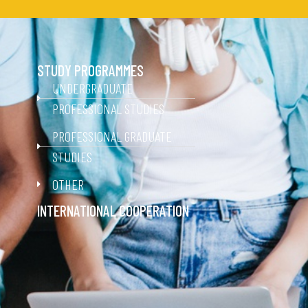
STUDY PROGRAMMES
UNDERGRADUATE
PROFESSIONAL STUDIES
PROFESSIONAL GRADUATE
STUDIES
OTHER
INTERNATIONAL COOPERATION