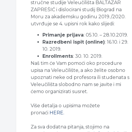
stručne studije Veleučilišta BALTAZAR
ZAPREŠIĆ i dislocirani studij Biograd na
Moru za akademsku godinu 2019./2020.
utvrđuje se 4. upisni rok kako slijedi:
Primanje prijava
: 05.10. – 28.10.2019.
Razredbeni ispit (online)
: 16.10. i 29.
10. 2019.
Enrollments
: 30. 10. 2019.
Naš tim će Vam pomoći oko procedure
upisa na Veleučilište, a ako želite osobno
upoznati neke od profesora ili studenata s
Veleučilišta slobodno nam se javite i mi
ćemo organizirati susret.
Više detalja o upisima možete
pronaći
HERE.
Za sva dodatna pitanja, stojimo na