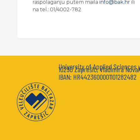
raspolaganju putem maila
info@bak.hr
ili
na tel.: 01/4002-782
University of Applied Sciences
10290 Zaprešić, Vladimira Nova
IBAN: HR4423600001101282482