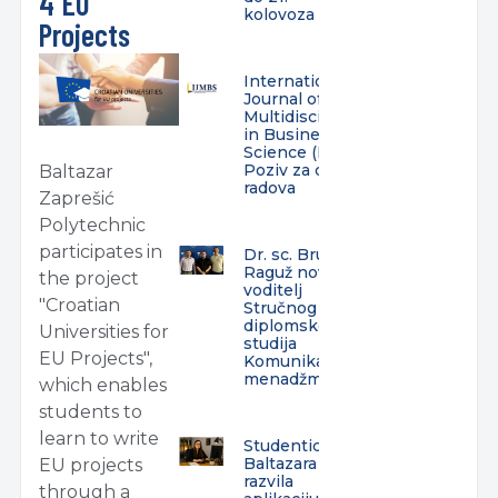
4 EU
kolovoza
Projects
International
Journal of
Multidisciplinarity
in Business and
Science (IJMBS) –
Poziv za dostavu
Baltazar
radova
Zaprešić
Polytechnic
participates in
Dr. sc. Bruno
Raguž novi
the project
voditelj
"Croatian
Stručnog
diplomskog
Universities for
studija
EU Projects",
Komunikacijski
menadžment
which enables
students to
learn to write
Studentica
Baltazara
EU projects
razvila
through a