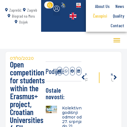
Search
About Us
News
for:
Zaprešić
Zagreb
Časopisi
Quality
Biograd na Moru
Osijek
Contact
07/10/2020
Open
Podijeli:
competition
PREVIOUSLY
NEXT
for students
Početak nastave u ak. god. 2020./2021.
Uvodno predavanje na dislociranom studiju u Biogradu na Moru
within the
Ostale
Erasmus+
novosti:
project,
Kolektivni
Croatian
godišnji
odmor od
Universities
27. srpnja
do 21.