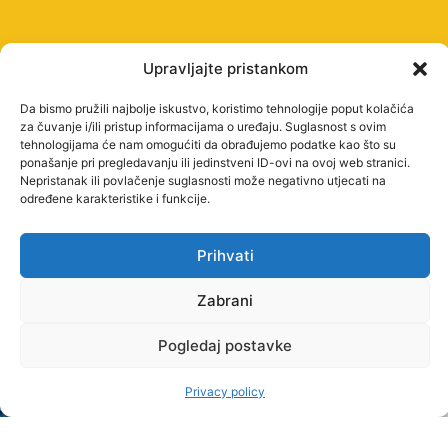
Upravljajte pristankom
STUDY
Da bismo pružili najbolje iskustvo, koristimo tehnologije poput kolačića
PROGRAMMES
za čuvanje i/ili pristup informacijama o uređaju. Suglasnost s ovim
UNDERGRADUATE
tehnologijama će nam omogućiti da obrađujemo podatke kao što su
ponašanje pri pregledavanju ili jedinstveni ID-ovi na ovoj web stranici.
PROFESSIONAL
Nepristanak ili povlačenje suglasnosti može negativno utjecati na
određene karakteristike i funkcije.
STUDIES
PROFESSIONAL
Prihvati
GRADUATE
Zabrani
STUDIES
OTHER
Pogledaj postavke
INTERNATIONAL
COOPERATION
Privacy policy