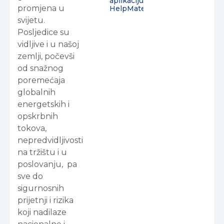
aplikaciju
promjena u
HelpMate
svijetu.
Posljedice su
vidljive i u našoj
zemlji, počevši
od snažnog
poremećaja
globalnih
energetskih i
opskrbnih
tokova,
nepredvidljivosti
na tržištu i u
poslovanju, pa
sve do
sigurnosnih
prijetnji i rizika
koji nadilaze