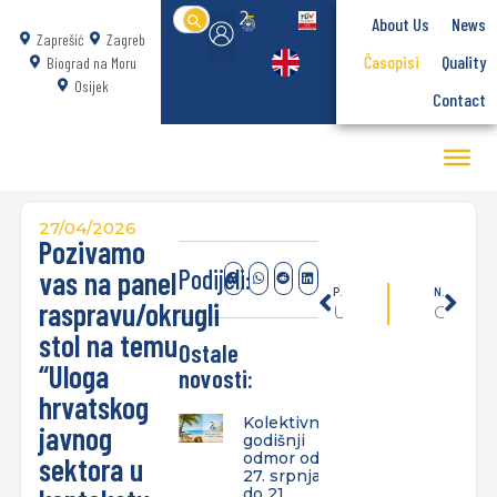
Search
About Us
News
for:
Zaprešić
Zagreb
Časopisi
Quality
Biograd na Moru
Osijek
Contact
27/04/2026
Pozivamo
Podijeli:
vas na panel
PREVIOUSLY
NEXT
raspravu/okrugli
Upisi na prvi studij primijenjene sociologije u Hrvatskoj
Održana svečana sjednica Vijeća Veleučilišta Baltazar Zaprešić povodom obilježavanja 25 godina uspješnog rada našeg Veleučilišta
stol na temu
Ostale
“Uloga
novosti:
hrvatskog
Kolektivni
javnog
godišnji
odmor od
sektora u
27. srpnja
do 21.