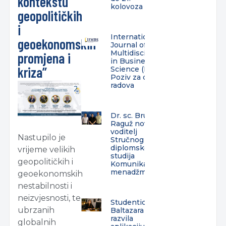
kontekstu
kolovoza
geopolitičkih
i
International
geoekonomskih
Journal of
Multidisciplinarity
promjena i
in Business and
kriza”
Science (IJMBS) –
Poziv za dostavu
radova
Dr. sc. Bruno
Raguž novi
voditelj
Nastupilo je
Stručnog
diplomskog
vrijeme velikih
studija
geopolitičkih i
Komunikacijski
menadžment
geoekonomskih
nestabilnosti i
neizvjesnosti, te
Studentica
ubrzanih
Baltazara
razvila
globalnih