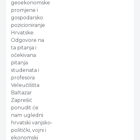
geoekonomske
promjene i
gospodarsko
pozicioniranje
Hrvatske.
Odgovore na
ta pitanja i
očekivana
pitanja
studenata i
profesora
Veleučilišta
Baltazar
Zaprešić
ponudit će
nam ugledni
hrvatski vanjsko-
politički, vojni i
ekonomski