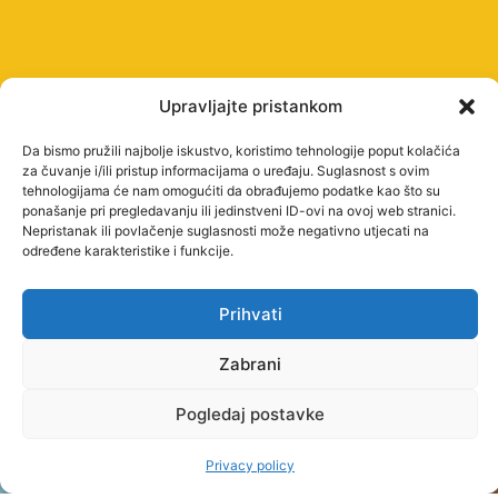
Upravljajte pristankom
Da bismo pružili najbolje iskustvo, koristimo tehnologije poput kolačića
za čuvanje i/ili pristup informacijama o uređaju. Suglasnost s ovim
tehnologijama će nam omogućiti da obrađujemo podatke kao što su
ponašanje pri pregledavanju ili jedinstveni ID-ovi na ovoj web stranici.
Nepristanak ili povlačenje suglasnosti može negativno utjecati na
određene karakteristike i funkcije.
Prihvati
STUDY
PROGRAMMES
Zabrani
UNDERGRADUATE
PROFESSIONAL
Pogledaj postavke
STUDIES
Privacy policy
PROFESSIONAL