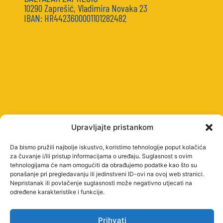
10290 Zaprešić, Vladimira Novaka 23
IBAN: HR4423600001101282482
Upravljajte pristankom
Da bismo pružili najbolje iskustvo, koristimo tehnologije poput kolačića
za čuvanje i/ili pristup informacijama o uređaju. Suglasnost s ovim
tehnologijama će nam omogućiti da obrađujemo podatke kao što su
ponašanje pri pregledavanju ili jedinstveni ID-ovi na ovoj web stranici.
Nepristanak ili povlačenje suglasnosti može negativno utjecati na
određene karakteristike i funkcije.
STUDY
PROGRAMMES
Prihvati