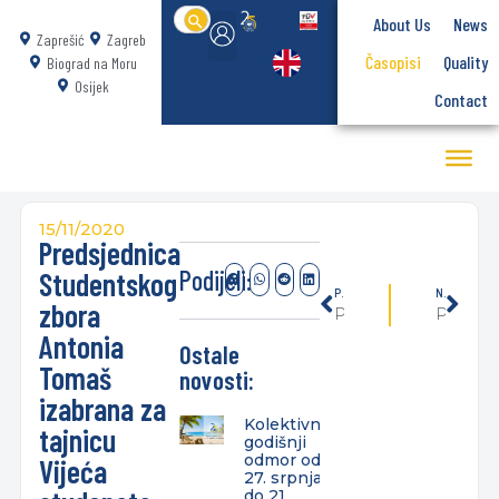
Search
About Us
News
for:
Zaprešić
Zagreb
Časopisi
Quality
Biograd na Moru
Osijek
Contact
15/11/2020
Predsjednica
Podijeli:
Studentskog
PREVIOUSLY
NEXT
zbora
Početak nove akademske godine na Dislociranom studiju u Biogradu na Moru
Poziv na javna predavanja koja će održati Marko Galić, mag.oec. i Tomislav Horvat, mag.oec.
Antonia
Ostale
Tomaš
novosti:
izabrana za
Kolektivni
tajnicu
godišnji
odmor od
Vijeća
27. srpnja
do 21.