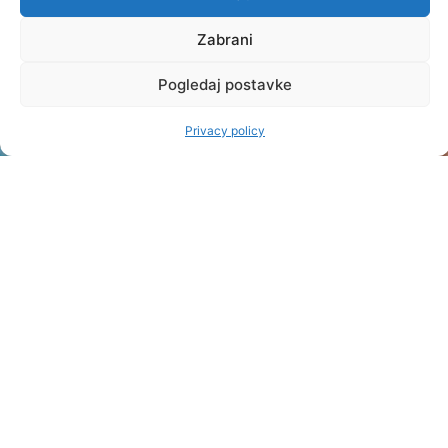
UNDERGRADUATE
PROFESSIONAL
Zabrani
STUDIES
Pogledaj postavke
PROFESSIONAL
Privacy policy
GRADUATE
STUDIES
OTHER
INTERNATIONAL
COOPERATION