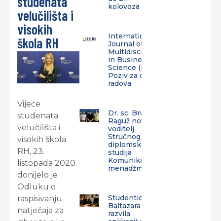
studenata
kolovoza
velučilišta i
visokih
International
škola RH
Journal of
Multidisciplinarity
in Business and
Science (IJMBS) –
Poziv za dostavu
radova
Vijeće
Dr. sc. Bruno
studenata
Raguž novi
velučilišta i
voditelj
Stručnog
visokih škola
diplomskog
RH, 23.
studija
Komunikacijski
listopada 2020.
menadžment
donijelo je
Odluku o
Studentica
raspisivanju
Baltazara
natječaja za
razvila