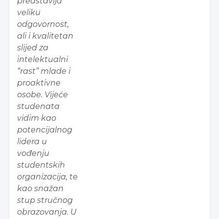
predstavlja
veliku
odgovornost,
ali i kvalitetan
slijed za
intelektualni
“rast” mlade i
proaktivne
osobe. Vijeće
studenata
vidim kao
potencijalnog
lidera u
vođenju
studentskih
organizacija, te
kao snažan
stup stručnog
obrazovanja. U