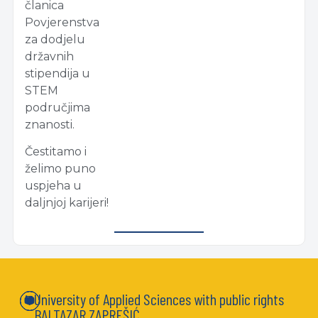
članica
Povjerenstva
za dodjelu
državnih
stipendija u
STEM
područjima
znanosti.
Čestitamo i
želimo puno
uspjeha u
daljnjoj karijeri!
University of Applied Sciences with public rights
BALTAZAR ZAPREŠIĆ