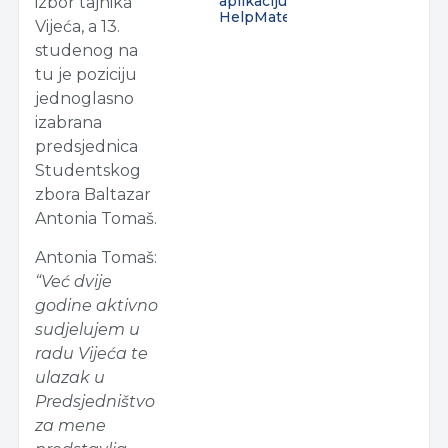
aplikaciju
izbor tajnika
HelpMate
Vijeća, a 13.
studenog na
tu je poziciju
jednoglasno
izabrana
predsjednica
Studentskog
zbora Baltazar
Antonia Tomaš.
Antonia Tomaš:
“Već dvije
godine aktivno
sudjelujem u
radu Vijeća te
ulazak u
Predsjedništvo
za mene