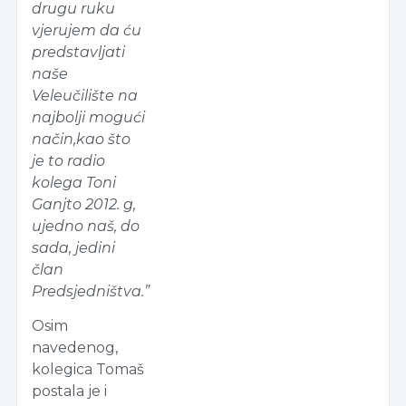
drugu ruku
vjerujem da ću
predstavljati
naše
Veleučilište na
najbolji mogući
način,kao što
je to radio
kolega Toni
Ganjto 2012. g,
ujedno naš, do
sada, jedini
član
Predsjedništva.”
Osim
navedenog,
kolegica Tomaš
postala je i