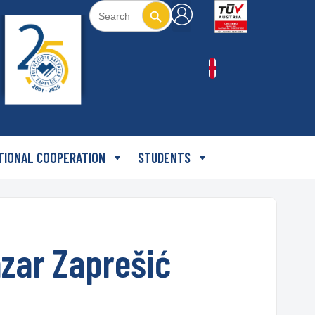
Search Button
Search
for:
TIONAL COOPERATION
STUDENTS
azar Zaprešić