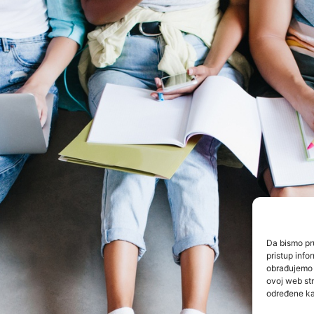
Da bismo pru
pristup inf
obrađujemo p
ovoj web str
određene kar