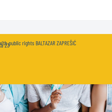
 with public rights BALTAZAR ZAPREŠIĆ
ka 23