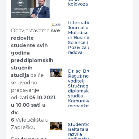
kolovoza
International
Journal of
Obavještavamo
sve
Multidisciplinarity
in Business and
redovite
Science (IJMBS) –
studente svih
Poziv za dostavu
radova
godina
preddiplomskih
stručnih
Dr. sc. Bruno
studija
da će
Raguž novi
voditelj
se uvodno
Stručnog
predavanje
diplomskog
studija
održati
05.10.2021.
Komunikacijski
u 10.00 sati u
menadžment
dv.
6
Veleučilišta u
Studentica
Zaprešiću.
Baltazara
razvila