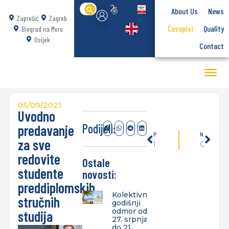
Search
About Us
News
for:
Zaprešić
Zagreb
Časopisi
Quality
Biograd na Moru
Osijek
Contact
05/09/2021
Uvodno
Podijeli:
predavanje
PREVIOUSLY
NEXT
za sve
Istraživanje o učincima pandemije bolesti COVID-19 na iskustvo studiranja u akademskoj godini 2020./21.
Obavijest novim korisnicima knjižnice Veleučilišta Baltazar Zaprešić
redovite
Ostale
studente
novosti:
preddiplomskih
Kolektivni
stručnih
godišnji
odmor od
studija
27. srpnja
do 21.