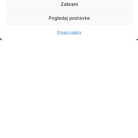
GRADUATE
Zabrani
STUDIES
Pogledaj postavke
OTHER
INTERNATIONAL
Privacy policy
COOPERATION