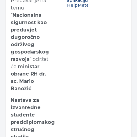
aplikaciju
Predavanje na
HelpMate
temu
“
Nacionalna
sigurnost kao
preduvjet
dugoročno
održivog
gospodarskog
razvoja
” održat
će
ministar
obrane RH dr.
sc. Mario
Banožić
Nastava za
izvanredne
studente
preddiplomskog
stručnog
studija