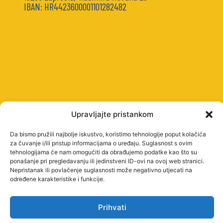
IBAN: HR4423600001101282482
Upravljajte pristankom
Da bismo pružili najbolje iskustvo, koristimo tehnologije poput kolačića
STUDY
za čuvanje i/ili pristup informacijama o uređaju. Suglasnost s ovim
PROGRAMMES
tehnologijama će nam omogućiti da obrađujemo podatke kao što su
UNDERGRADUATE
ponašanje pri pregledavanju ili jedinstveni ID-ovi na ovoj web stranici.
Nepristanak ili povlačenje suglasnosti može negativno utjecati na
PROFESSIONAL
određene karakteristike i funkcije.
STUDIES
Prihvati
PROFESSIONAL