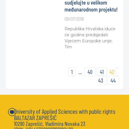
sudjelujte u velikom
međunarodnom projektu!
09/07/2019
Republika Hrvatska iduće
će godine predsjedati
Vijećem Europske unije.
Tim
1
…
40
41
42
43
44
University of Applied Sciences with public rights
BALTAZAR ZAPREŠIĆ
10290 Zaprešić, Vladimira Novaka 23