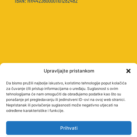
IBAN: HR4423600001101282482
Upravljajte pristankom
Da bismo pružili najbolje iskustvo, koristimo tehnologije poput kolačića
za čuvanje i/ili pristup informacijama o uređaju. Suglasnost s ovim
tehnologijama će nam omogućiti da obrađujemo podatke kao što su
ponašanje pri pregledavanju ili jedinstveni ID-ovi na ovoj web stranici.
Nepristanak ili povlačenje suglasnosti može negativno utjecati na
određene karakteristike i funkcije.
Prihvati