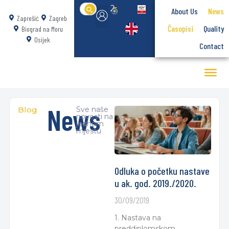
Search
About Us
News
for:
Zaprešić
Zagreb
Časopisi
Quality
Biograd na Moru
Osijek
Contact
News
Blog
Sve naše
novosti na
jednom
mjestu
Odluka o početku nastave
u ak. god. 2019./2020.
30/09/2019
1. Nastava na
preddiplomskom