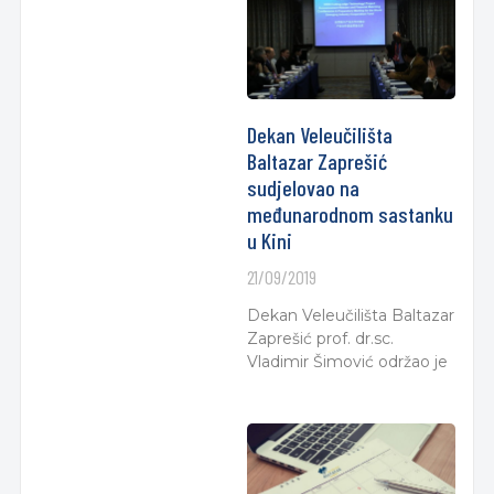
Dekan Veleučilišta
Baltazar Zaprešić
sudjelovao na
međunarodnom sastanku
u Kini
21/09/2019
Dekan Veleučilišta Baltazar
Zaprešić prof. dr.sc.
Vladimir Šimović održao je