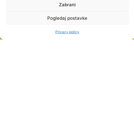
Zabrani
Pogledaj postavke
Privacy policy
STUDY
PROGRAMMES
UNDERGRADUATE
PROFESSIONAL
STUDIES
PROFESSIONAL
GRADUATE
STUDIES
OTHER