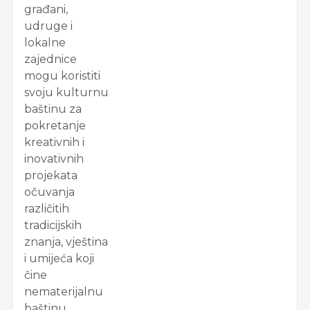
građani,
udruge i
lokalne
zajednice
mogu koristiti
svoju kulturnu
baštinu za
pokretanje
kreativnih i
inovativnih
projekata
očuvanja
različitih
tradicijskih
znanja, vještina
i umijeća koji
čine
nematerijalnu
baštinu.