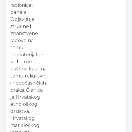
radionica i
panela.
Objavljuje
stručne i
znanstvene
radove na
temu
nematerijalne
kulturne
baštine kao i na
temu religijskih
i hodočasničkih
praksi. Članica
je Hrvatskog
etnološkog
društva,
Hrvatskog
mariološkog