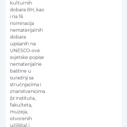
kulturnih
dobara RH, kao
i na 16
nominacija
nematerijalnih
dobara
upisanih na
UNESCO-ove
svjetske popise
nematerijalne
baštine u
suradnji sa
stručnjacima i
znanstvenicima
(iz instituta,
fakulteta,
muzeja,
otvorenih
učilišta) i