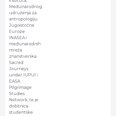
instituta,
Međunarodnog
udruženja za
antropologiju
Jugoistočne
Europe
INASEA i
međunarodnih
mreža
znanstvenika
Sacred
Journeys
under IUPUI i
EASA
Pilgrimage
Studies
Network, te je
dobitnica
studentske