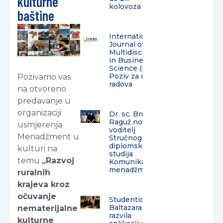
kulturne
kolovoza
baštine
International
Journal of
Multidisciplinarity
in Business and
Science (IJMBS) –
Poziv za dostavu
Pozivamo vas
radova
na otvoreno
predavanje u
organizaciji
Dr. sc. Bruno
Raguž novi
usmjerenja
voditelj
Menadžment u
Stručnog
diplomskog
kulturi na
studija
temu
„Razvoj
Komunikacijski
menadžment
ruralnih
krajeva kroz
očuvanje
Studentica
Baltazara
nematerijalne
razvila
kulturne