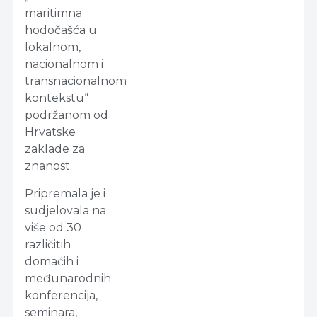
maritimna
hodočašća u
lokalnom,
nacionalnom i
transnacionalnom
kontekstu“
podržanom od
Hrvatske
zaklade za
znanost.
Pripremala je i
sudjelovala na
više od 30
različitih
domaćih i
međunarodnih
konferencija,
seminara,