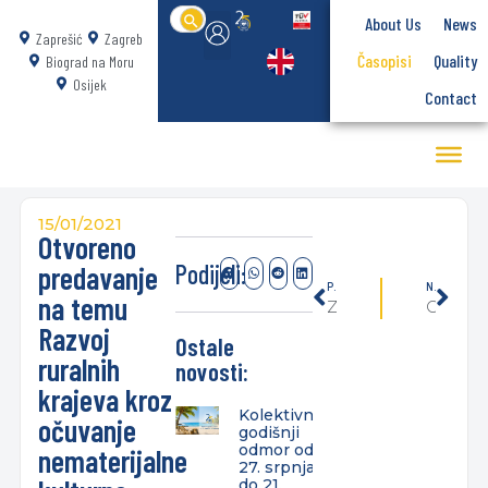
Search
About Us
News
for:
Zaprešić
Zagreb
Časopisi
Quality
Biograd na Moru
Osijek
Contact
15/01/2021
Otvoreno
Podijeli:
predavanje
PREVIOUSLY
NEXT
na temu
Za novog dekana Veleučilišta potvrđen doc. dr. sc. Ivan Ružić
Otvoreno predavanje na temu Projektni menadžment na primjeru kongresnog turizma
Razvoj
Ostale
ruralnih
novosti:
krajeva kroz
Kolektivni
očuvanje
godišnji
odmor od
nematerijalne
27. srpnja
do 21.