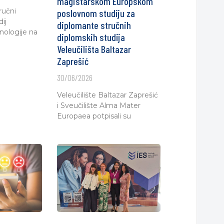
magistarskom Europskom
ručni
poslovnom studiju za
ij
diplomante stručnih
nologije na
diplomskih studija
Veleučilišta Baltazar
Zaprešić
30/06/2026
Veleučilište Baltazar Zaprešić
i Sveučilište Alma Mater
Europaea potpisali su