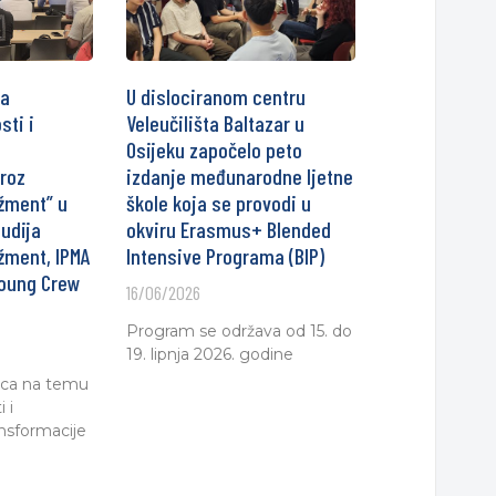
ca
U dislociranom centru
sti i
Veleučilišta Baltazar u
Osijeku započelo peto
roz
izdanje međunarodne ljetne
žment” u
škole koja se provodi u
tudija
okviru Erasmus+ Blended
žment, IPMA
Intensive Programa (BIP)
Young Crew
16/06/2026
Program se održava od 15. do
19. lipnja 2026. godine
nica na temu
 i
ansformacije