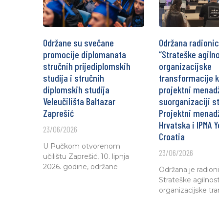
Održane su svečane
Održana radioni
promocije diplomanata
“Strateške agilno
stručnih prijediplomskih
organizacijske
studija i stručnih
transformacije k
diplomskih studija
projektni menad
Veleučilišta Baltazar
suorganizaciji s
Zaprešić
Projektni menad
Hrvatska i IPMA 
23/06/2026
Croatia
U Pučkom otvorenom
23/06/2026
učilištu Zaprešić, 10. lipnja
2026. godine, održane
Održana je radio
Strateške agilnosti
organizacijske tr