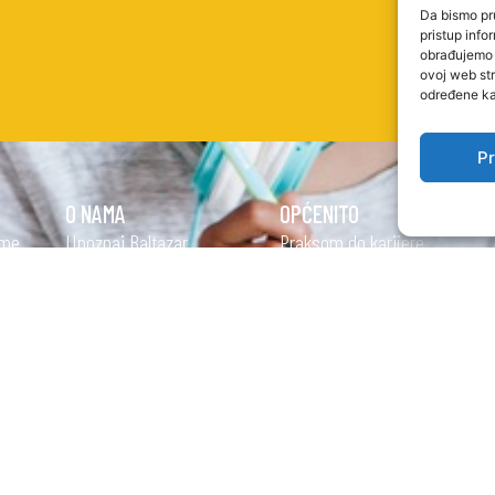
Da bismo pru
pristup inf
obrađujemo p
ovoj web str
određene kar
Pr
O NAMA
OPĆENITO
eme
Upoznaj Baltazar
Praksom do karijere
Misija i vizija
Novosti
Dokumenti
O nama
Partneri Veleučilišta
Kontakt
Kvaliteta
Kvaliteta
Studentski zbor
PRAVNE STRANICE
Uvjeti korištenja
Alumni klub
Pravila privatnosti