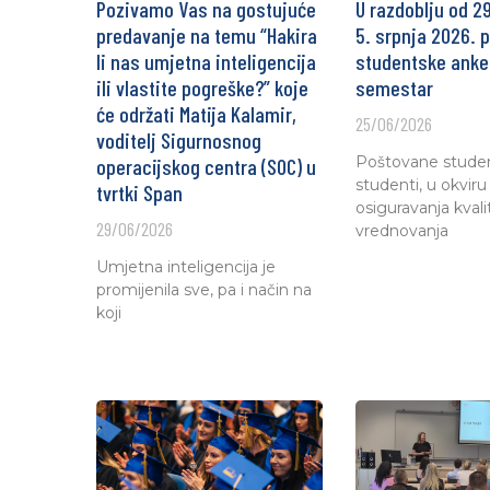
Pozivamo Vas na gostujuće
U razdoblju od 29
predavanje na temu “Hakira
5. srpnja 2026. 
li nas umjetna inteligencija
studentske anket
ili vlastite pogreške?” koje
semestar
će održati Matija Kalamir,
25/06/2026
voditelj Sigurnosnog
Poštovane studen
operacijskog centra (SOC) u
studenti, u okviru
tvrtki Span
osiguravanja kvali
29/06/2026
vrednovanja
Umjetna inteligencija je
promijenila sve, pa i način na
koji