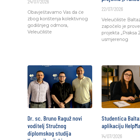
24/07/2026
22/07/2026
Obavještavamo Vas da će
zbog korištenja kolektivnog
Veleučilište Balta
godišnjeg odmora,
započelo je prov
Veleučilište
projekta „Praksa 2
usmjerenog
Dr. sc. Bruno Raguž novi
Studentica Balta
voditelj Stručnog
aplikaciju HelpM
diplomskog studija
14/07/2026