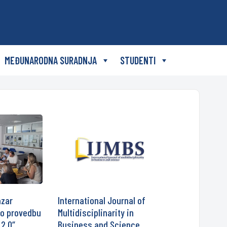
MEĐUNARODNA SURADNJA
STUDENTI
azar
International Journal of
lo provedbu
Multidisciplinarity in
 2.0“
Business and Science