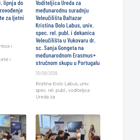
. lipnja do
Voditeljica Ureda za
provođenje
međunarodnu suradnju
e za ljetni
Veleučilišta Baltazar
Kristina Đolo Labus, univ.
spec. rel. publ. i dekanica
Veleučilišta u Vukovaru dr.
tice i
sc. Sanja Gongeta na
međunarodnom Erasmus+
tete i
stručnom skupu u Portugalu
25/06/2026
Kristina Đolo Labus, univ.
spec. rel. publ., voditeljica
Ureda za