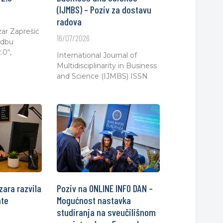
(IJMBS) – Poziv za dostavu
radova
zar Zaprešić
16/07/2026
edbu
.0“,
International Journal of
Multidisciplinarity in Business
and Science (IJMBS) ISSN
zara razvila
Poziv na ONLINE INFO DAN –
ate
Mogućnost nastavka
studiranja na sveučilišnom