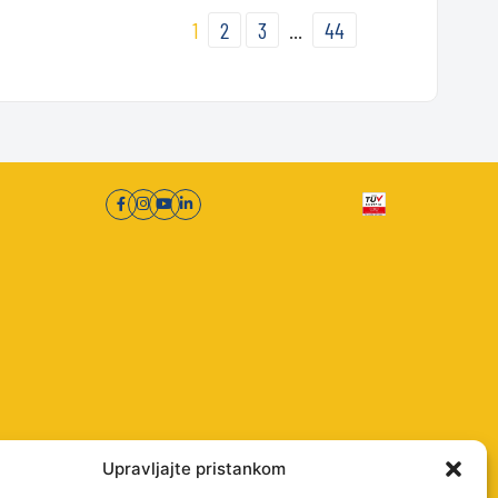
1
2
3
…
44
Upravljajte pristankom