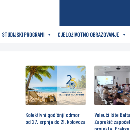
STUDIJSKI PROGRAMI
CJELOŽIVOTNO OBRAZOVANJE
Kolektivni godišnji odmor
Veleučilište Balt
od 27. srpnja do 21. kolovoza
Zaprešić započe
projekta „Praksa