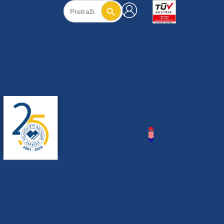
Search Button
Search
for: