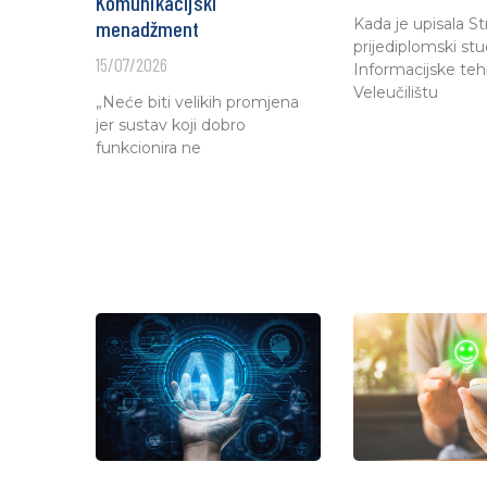
Komunikacijski
Kada je upisala St
menadžment
prijediplomski stud
15/07/2026
Informacijske teh
Veleučilištu
„Neće biti velikih promjena
jer sustav koji dobro
funkcionira ne