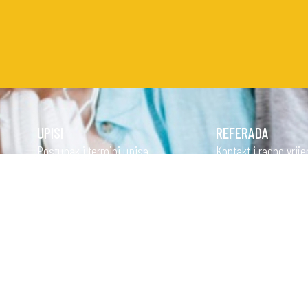
UPISI
REFERADA
Postupak i termini upisa
Kontakt i radno vrij
Školarina i pogodnosti
Raspored nastave
Studijski kalendar
STUDIJSKI PROGRAMI
STRUČNI PRIJEDIPLOMSKI
Ispitni rokovi
STUDIJI
Česta pitanja
STRUČNI DIPLOMSKI STUDIJI
Oglasna ploča
Knjižnica
OSTALO