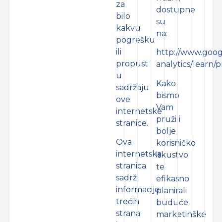
za
dostupne
bilo
su
kakvu
na:
pogrešku
ili
http://www.goog
propust
analytics/learn/p
u
Kako
sadržaju
bismo
ove
Vam
internetske
pružili
stranice.
bolje
Ova
korisničko
internetska
iskustvo
stranica
te
sadrži
efikasno
informacije
planirali
trećih
buduće
strana
marketinške