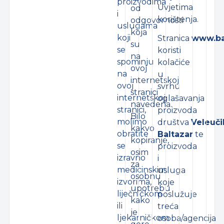
proizvodima
Uvjetima
od
i
korištenja.
odgovornosti
uslugama
koja
koji
Stranica
www.ba
su
se
koristi
na
spominju
kolačiće
ovoj
na
u
internetskoj
ovoj
svrhu
stranici
internetskoj
oglašavanja
navedena.
stranici,
proizvoda
Bilo
molimo
društva
Veleuči
kakvo
obratite
Baltazar
te
kopiranje,
se
proizvoda
osim
izravno
i
za
medicinskim
usluga
osobnu
izvorima,
koje
upotrebu
liječničkom
poslužuje
kako
ili
treća
je
ljekarničkom
osoba/agencija