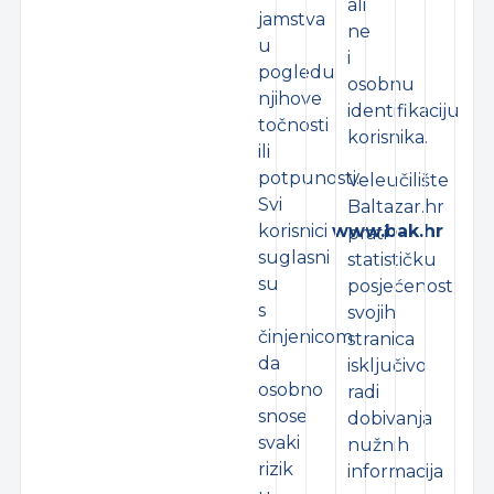
ali
jamstva
ne
u
i
pogledu
osobnu
njihove
identifikaciju
točnosti
korisnika.
ili
potpunosti.
Veleučilište
Svi
Baltazar.hr
korisnici
www.bak.hr
prati
suglasni
statističku
su
posjećenost
s
svojih
činjenicom
stranica
da
isključivo
osobno
radi
snose
dobivanja
svaki
nužnih
rizik
informacija