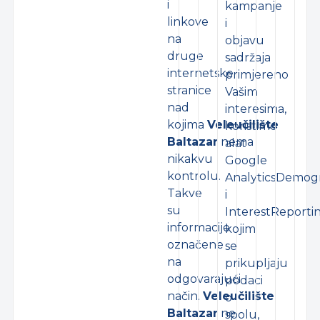
i
kampanje
linkove
i
na
objavu
druge
sadržaja
internetske
primjereno
stranice
Vašim
nad
interesima,
kojima
Veleučilište
koristimo
Baltazar
nema
alat
nikakvu
Google
kontrolu.
AnalyticsDemog
Takve
i
su
InterestReporti
informacije
kojim
označene
se
na
prikupljaju
odgovarajući
podaci
način.
Veleučilište
o
Baltazar
ne
spolu,