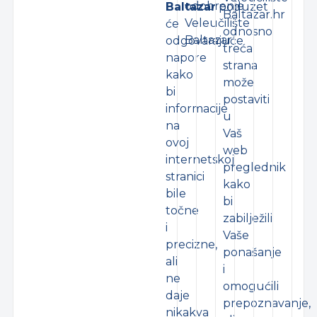
odobrenje
Baltazar
poduzet
Baltazar.hr
Veleučilište
će
odnosno
Baltazar
odgovarajuće
treća
napore
strana
kako
može
bi
postaviti
informacije
u
na
Vaš
ovoj
web
internetskoj
preglednik
stranici
kako
bile
bi
točne
zabilježili
i
Vaše
precizne,
ponašanje
ali
i
ne
omogućili
daje
prepoznavanje,
nikakva