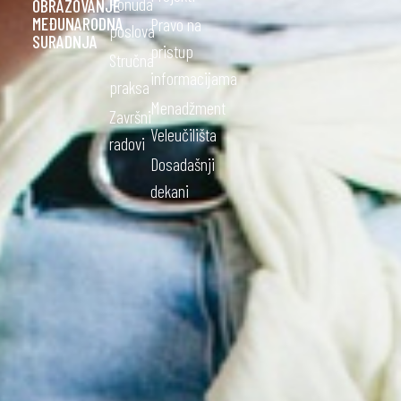
Ponuda
OBRAZOVANJE
MEĐUNARODNA
Pravo na
poslova
SURADNJA
pristup
Stručna
informacijama
praksa
Menadžment
Završni
Veleučilišta
radovi
Dosadašnji
dekani