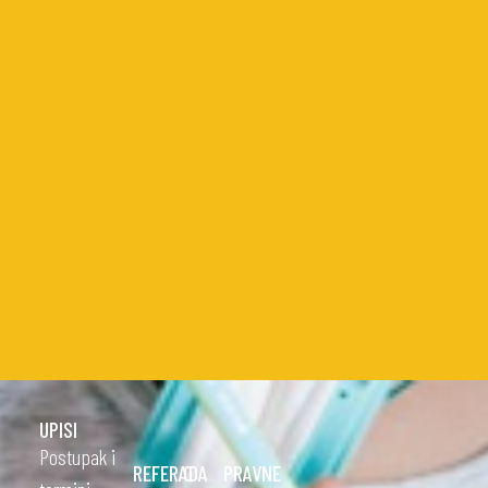
UPISI
Postupak i
REFERADA
O
PRAVNE