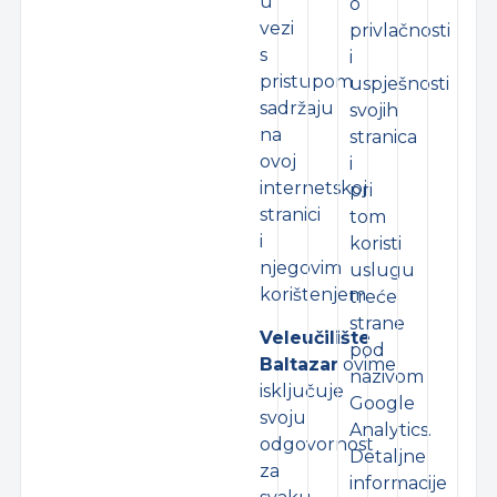
u
o
vezi
privlačnosti
s
i
pristupom
uspješnosti
sadržaju
svojih
na
stranica
ovoj
i
internetskoj
pri
stranici
tom
i
koristi
njegovim
uslugu
korištenjem.
treće
strane
Veleučilište
pod
Baltazar
ovime
nazivom
isključuje
Google
svoju
Analytics.
odgovornost
Detaljne
za
informacije