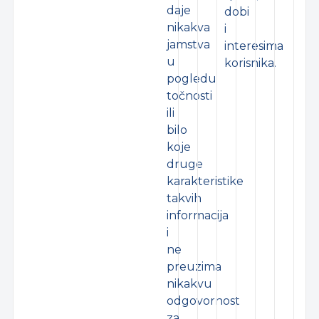
daje
dobi
nikakva
i
jamstva
interesima
u
korisnika.
pogledu
točnosti
ili
bilo
koje
druge
karakteristike
takvih
informacija
i
ne
preuzima
nikakvu
odgovornost
za