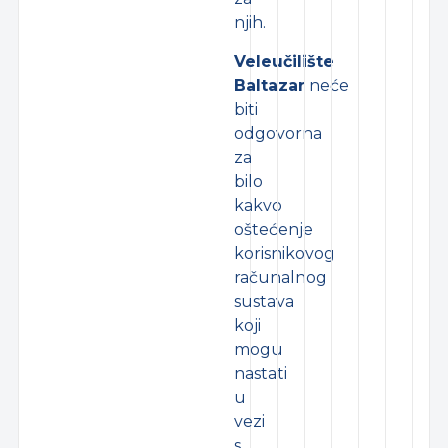
njih.
Veleučilište
Baltazar
neće
biti
odgovorna
za
bilo
kakvo
oštećenje
korisnikovog
računalnog
sustava
koji
mogu
nastati
u
vezi
s