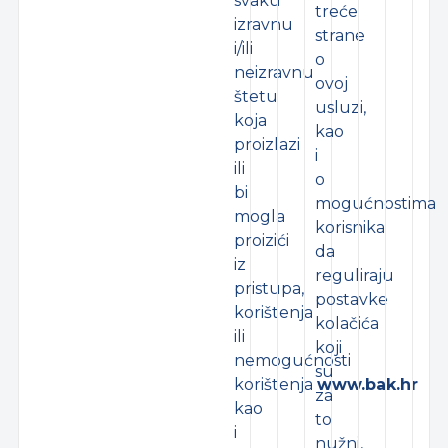
svaku
treće
izravnu
strane
i/ili
o
neizravnu
ovoj
štetu
usluzi,
koja
kao
proizlazi
i
ili
o
bi
mogućnostima
mogla
korisnika
proizići
da
iz
reguliraju
pristupa,
postavke
korištenja
kolačića
ili
koji
nemogućnosti
su
korištenja
www.bak.hr
za
kao
to
i
nužni,