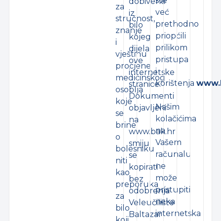
ste
dobivene
za
već
iz
stručnost,
prethodno
bilo
znanje
priopćili
kojeg
i
prilikom
dijela
vještinu
pristupa
ove
procjene
i
internetske
medicinskog
korištenja
www.
stranice.
osoblja
.
Dokumenti
koje
Našim
objavljeni
se
kolačićima
na
brine
na
www.bak.hr
o
Vašem
smiju
bolesniku
računalu
se
niti
ne
kopirati
kao
može
bez
preporuka
pristupiti
odobrenja
za
neka
Veleučilište
bilo
internetska
Baltazar
koji