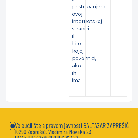
pristupanjem
ovoj
internetskoj
stranici
ili
bilo
kojoj
poveznici,
ako
ih
ima.
Veleučilište s pravom javnosti BALTAZAR ZAPREŠIĆ
10290 Zaprešić, Vladimira Novaka 23
IBAN: HR4423600001101282482