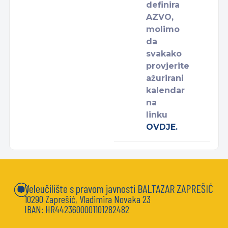
definira
AZVO,
molimo
da
svakako
provjerite
ažurirani
kalendar
na
linku
OVDJE.
Veleučilište s pravom javnosti BALTAZAR ZAPREŠIĆ
10290 Zaprešić, Vladimira Novaka 23
IBAN: HR4423600001101282482