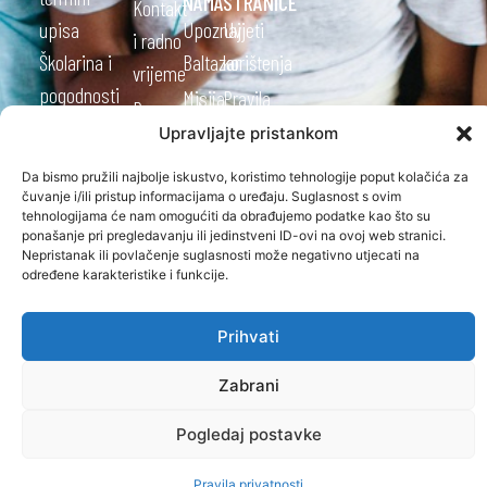
NAMA
STRANICE
Kontakt
upisa
Upoznaj
Uvjeti
i radno
Školarina i
Baltazar
korištenja
vrijeme
pogodnosti
Misija
Pravila
Raspored
STUDIJSKI
i
privatnosti
Upravljajte pristankom
nastave
PROGRAMI
OPĆENITO
vizija
STRUČNI
Studijski
Da bismo pružili najbolje iskustvo, koristimo tehnologije poput kolačića za
Praksom
Dokumenti
čuvanje i/ili pristup informacijama o uređaju. Suglasnost s ovim
PRIJEDIPLOMSKI
kalendar
do
tehnologijama će nam omogućiti da obrađujemo podatke kao što su
Partneri
STUDIJI
ponašanje pri pregledavanju ili jedinstveni ID-ovi na ovoj web stranici.
Ispitni
karijere
Nepristanak ili povlačenje suglasnosti može negativno utjecati na
Veleučilišta
rokovi
određene karakteristike i funkcije.
STRUČNI
Novosti
Kvaliteta
Česta
DIPLOMSKI
O
Prihvati
Studentski
pitanja
STUDIJI
nama
zbor
Oglasna
Zabrani
Kontakt
OSTALO
Alumni
ploča
ONLINE
Kvaliteta
Pogledaj postavke
klub
STUDIRANJE
Knjižnica
CJELOŽIVOTNO
Projekti
Ponuda
Pravila privatnosti