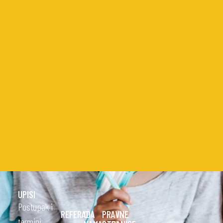
UPISI
Postupak i
REFERADA
O
PRAVNE
termini