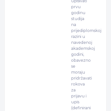
upisivati
prvu
godinu
studija
na
prijediplomskoj
razini u
navedenoj
akademskoj
godini,
obavezno
se
moraju
pridržavati
rokova
za
prijavu i
upis
(definirani