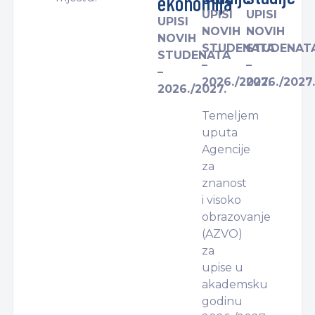
ekonomija
UPISI
UPISI
UPISI
NOVIH
NOVIH
NOVIH
STUDENATA
STUDENAT
STUDENATA
–
–
–
2026./2027.
2026./2027.
2026./2027.
Temeljem
uputa
Agencije
za
znanost
i visoko
obrazovanje
(AZVO)
za
upise u
akademsku
godinu