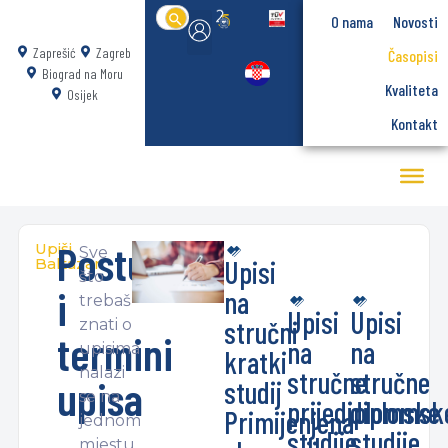
Search
O nama
Novosti
for:
Zaprešić
Zagreb
Časopisi
Biograd na Moru
Kvaliteta
Osijek
Kontakt
Postupak
Upiši
Sve
Baltazar
Upisi
što
i
na
trebaš
Upisi
Upisi
stručni
znati o
termini
na
na
upisima
kratki
nalazi
stručne
stručne
upisa
studij
se na
prijediplomske
diplomsk
Primijenjena
jednom
studije
studije
mjestu.