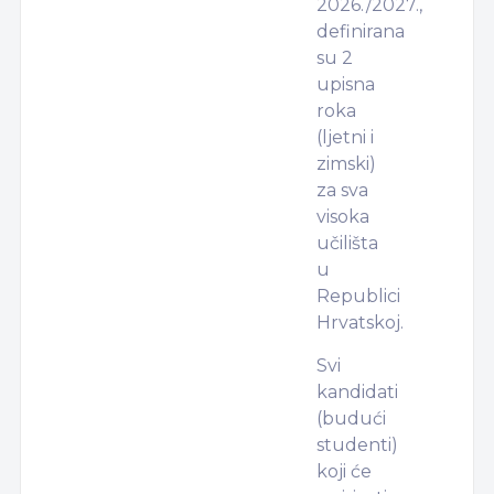
2026./2027.,
definirana
su 2
upisna
roka
(ljetni i
zimski)
za sva
visoka
učilišta
u
Republici
Hrvatskoj.
Svi
kandidati
(budući
studenti)
koji će