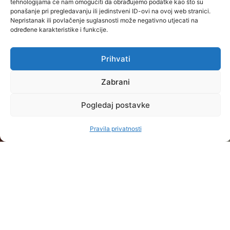
tehnologijama će nam omogućiti da obrađujemo podatke kao što su
ponašanje pri pregledavanju ili jedinstveni ID-ovi na ovoj web stranici.
UPISI
Nepristanak ili povlačenje suglasnosti može negativno utjecati na
Postupak i
određene karakteristike i funkcije.
REFERADA
O
PRAVNE
termini
NAMA
STRANICE
Kontakt
Prihvati
upisa
Upoznaj
Uvjeti
i radno
Školarina i
Baltazar
korištenja
vrijeme
Zabrani
pogodnosti
Misija
Pravila
Raspored
Pogledaj postavke
STUDIJSKI
i
privatnosti
nastave
PROGRAMI
OPĆENITO
vizija
STRUČNI
Pravila privatnosti
Studijski
Praksom
Dokumenti
PRIJEDIPLOMSKI
kalendar
do
Partneri
STUDIJI
Ispitni
karijere
Veleučilišta
rokovi
STRUČNI
Novosti
Kvaliteta
Česta
DIPLOMSKI
O
Studentski
pitanja
STUDIJI
nama
zbor
Oglasna