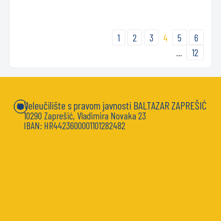
1
2
3
4
5
6
…
12
Veleučilište s pravom javnosti BALTAZAR ZAPREŠIĆ
10290 Zaprešić, Vladimira Novaka 23
IBAN: HR4423600001101282482