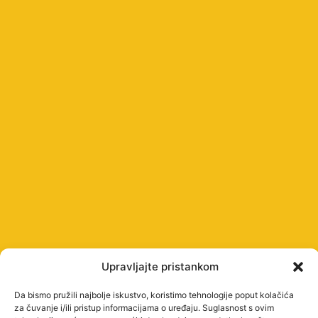
Upravljajte pristankom
Da bismo pružili najbolje iskustvo, koristimo tehnologije poput kolačića
za čuvanje i/ili pristup informacijama o uređaju. Suglasnost s ovim