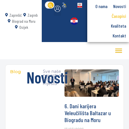
Search
O nama
Novosti
for:
Zaprešić
Zagreb
Časopisi
Biograd na Moru
Kvaliteta
Osijek
Kontakt
Novosti
Blog
Sve naše
novosti na
jednom
mjestu
6. Dani karijera
Veleučilišta Baltazar u
Biogradu na Moru