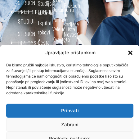
STRUČNI
Studijski
Praksom
Dokumenti
PRIJEDIPLOMSKI
kalendar
do
Partneri
STUDIJI
Ispitni
karijere
Veleučilišta
rokovi
STRUČNI
Novosti
Kvaliteta
Česta
DIPLOMSKI
O
Studentski
pitanja
STUDIJI
Upravljajte pristankom
nama
zbor
Oglasna
Kontakt
OSTALO
Da bismo pružili najbolje iskustvo, koristimo tehnologije poput kolačića
Alumni
ploča
za čuvanje i/ili pristup informacijama o uređaju. Suglasnost s ovim
ONLINE
Kvaliteta
tehnologijama će nam omogućiti da obrađujemo podatke kao što su
klub
STUDIRANJE
Knjižnica
ponašanje pri pregledavanju ili jedinstveni ID-ovi na ovoj web stranici.
CJELOŽIVOTNO
Projekti
Nepristanak ili povlačenje suglasnosti može negativno utjecati na
Ponuda
OBRAZOVANJE
određene karakteristike i funkcije.
MEĐUNARODNA
Pravo na
poslova
SURADNJA
pristup
Stručna
Prihvati
informacijama
praksa
Zabrani
Menadžment
Završni
Veleučilišta
Pogledaj postavke