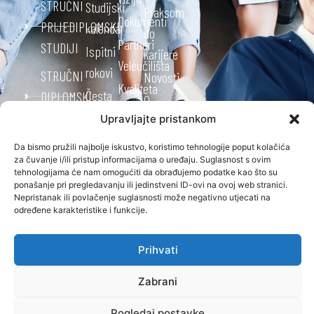
STRUČNI
Studijski
Praksom
Dokumenti
PRIJEDIPLOMSKI
kalendar
do
Partneri
STUDIJI
Ispitni
karijere
Veleučilišta
rokovi
STRUČNI
Novosti
Kvaliteta
Česta
DIPLOMSKI
O
Studentski
pitanja
STUDIJI
Upravljajte pristankom
nama
zbor
Oglasna
Kontakt
OSTALO
Da bismo pružili najbolje iskustvo, koristimo tehnologije poput kolačića
Alumni
ploča
za čuvanje i/ili pristup informacijama o uređaju. Suglasnost s ovim
ONLINE
Kvaliteta
tehnologijama će nam omogućiti da obrađujemo podatke kao što su
klub
STUDIRANJE
Knjižnica
ponašanje pri pregledavanju ili jedinstveni ID-ovi na ovoj web stranici.
CJELOŽIVOTNO
Projekti
Nepristanak ili povlačenje suglasnosti može negativno utjecati na
Ponuda
OBRAZOVANJE
određene karakteristike i funkcije.
MEĐUNARODNA
Pravo na
poslova
SURADNJA
pristup
Stručna
Prihvati
informacijama
praksa
Zabrani
Menadžment
Završni
Veleučilišta
Pogledaj postavke