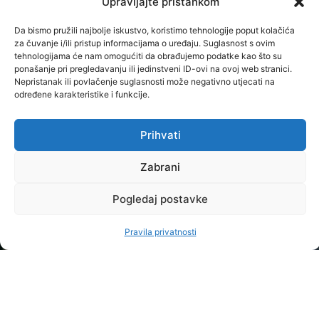
REFERADA
O
PRAVNE
Upravljajte pristankom
termini
NAMA
STRANICE
Kontakt
Da bismo pružili najbolje iskustvo, koristimo tehnologije poput kolačića
upisa
Upoznaj
Uvjeti
i radno
za čuvanje i/ili pristup informacijama o uređaju. Suglasnost s ovim
Školarina i
Baltazar
korištenja
tehnologijama će nam omogućiti da obrađujemo podatke kao što su
vrijeme
ponašanje pri pregledavanju ili jedinstveni ID-ovi na ovoj web stranici.
pogodnosti
Misija
Pravila
Nepristanak ili povlačenje suglasnosti može negativno utjecati na
Raspored
određene karakteristike i funkcije.
STUDIJSKI
i
privatnosti
nastave
PROGRAMI
OPĆENITO
vizija
STRUČNI
Studijski
Prihvati
Praksom
Dokumenti
PRIJEDIPLOMSKI
kalendar
do
Zabrani
Partneri
STUDIJI
Ispitni
karijere
Veleučilišta
rokovi
Pogledaj postavke
STRUČNI
Novosti
Kvaliteta
Česta
DIPLOMSKI
O
Pravila privatnosti
Studentski
pitanja
STUDIJI
nama
zbor
Oglasna
Kontakt
OSTALO
Alumni
ploča
ONLINE
Kvaliteta
klub
STUDIRANJE
Knjižnica