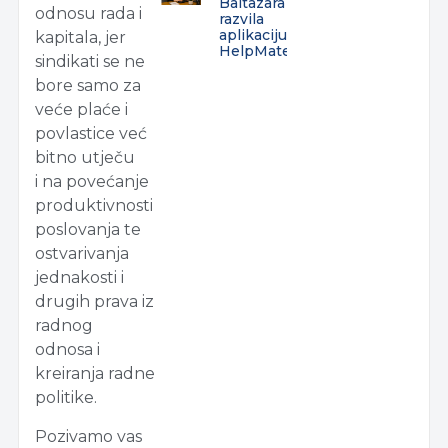
Baltazara
odnosu rada i
razvila
aplikaciju
kapitala, jer
HelpMate
sindikati se ne
bore samo za
veće plaće i
povlastice već
bitno utječu
i na povećanje
produktivnosti
poslovanja te
ostvarivanja
jednakosti i
drugih prava iz
radnog
odnosa i
kreiranja radne
politike.
Pozivamo vas