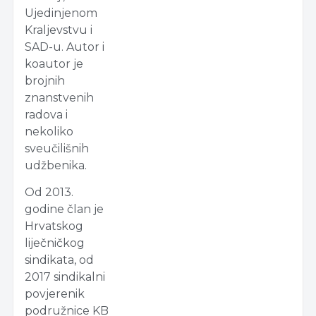
Ujedinjenom
Kraljevstvu i
SAD-u. Autor i
koautor je
brojnih
znanstvenih
radova i
nekoliko
sveučilišnih
udžbenika.
Od 2013.
godine član je
Hrvatskog
liječničkog
sindikata, od
2017 sindikalni
povjerenik
podružnice KB