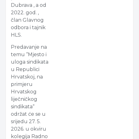
Dubrava , a od
2022. god. ,
član Glavnog
odbora i tajnik
HLS.
Predavanje na
temu “Mjesto i
uloga sindikata
u Republici
Hrvatskoj, na
primjeru
Hrvatskog
liječničkog
sindikata“
održat će se u
srijedu 27. 5.
2026. u okviru
kolegija Radno