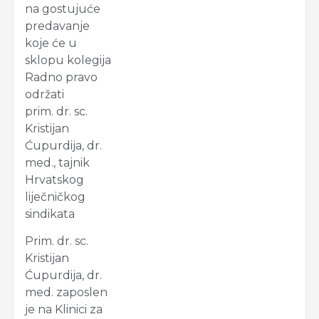
na gostujuće
predavanje
koje će u
sklopu kolegija
Radno pravo
održati
prim. dr. sc.
Kristijan
Ćupurdija, dr.
med., tajnik
Hrvatskog
liječničkog
sindikata
Prim. dr. sc.
Kristijan
Ćupurdija, dr.
med. zaposlen
je na Klinici za