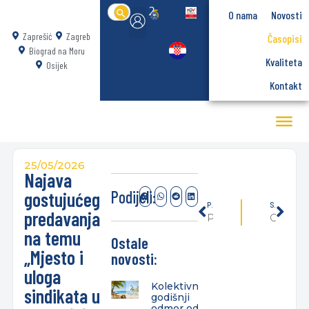
Search
O nama
Novosti
for:
Zaprešić
Zagreb
Časopisi
Biograd na Moru
Kvaliteta
Osijek
Kontakt
25/05/2026
Najava
Podijeli:
gostujućeg
PRETHODNO
SLIJEDEĆE
predavanja
Predstavljanje novog Stručnog kratkog online studija Primijenjena ekonomija u prostorima Udruženja obrtnika Zaprešić
Otvorene su prijave za novo izdanje HACKL-a: prijavite se, razvijajte gaming rješenja za otvoreni Zagreb i osvojite 6.000 eura
na temu
Ostale
„Mjesto i
novosti:
uloga
Kolektivni
sindikata u
godišnji
odmor od