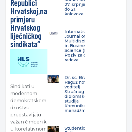
Republici
27. srpnja
Hrvatskoj,na
do 21.
kolovoza
primjeru
Hrvatskog
International
liječničkog
Journal of
Multidisciplinarity
sindikata“
in Business and
Science (IJMBS) –
Poziv za dostavu
radova
Dr. sc. Bruno
Raguž novi
Sindikati u
voditelj
Stručnog
modernom
diplomskog
demokratskom
studija
Komunikacijski
društvu
menadžment
predstavljaju
važan čimbenik
Studentica
u korelativnom