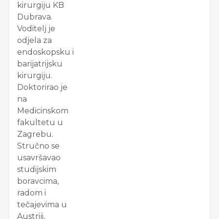
kirurgiju KB
Dubrava.
Voditelj je
odjela za
endoskopsku i
barijatrijsku
kirurgiju.
Doktorirao je
na
Medicinskom
fakultetu u
Zagrebu.
Stručno se
usavršavao
studijskim
boravcima,
radom i
tečajevima u
Austriji,