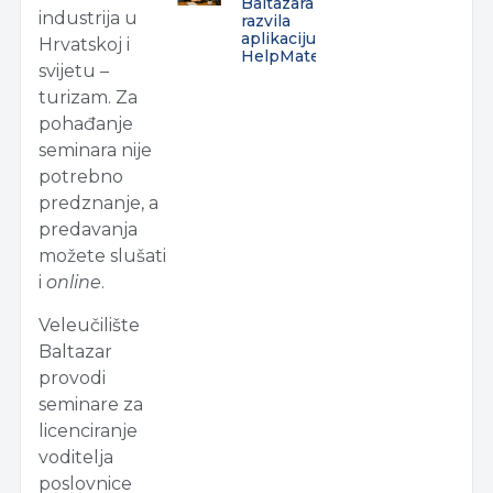
Baltazara
industrija u
razvila
aplikaciju
Hrvatskoj i
HelpMate
svijetu –
turizam. Za
pohađanje
seminara nije
potrebno
predznanje, a
predavanja
možete slušati
i
online
.
Veleučilište
Baltazar
provodi
seminare za
licenciranje
voditelja
poslovnice