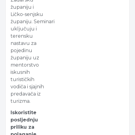
županiju i
Ličko-senjsku
županiju. Seminari
uključuju i
terensku
nastavu za
pojedinu
županiju uz
mentorstvo
iskusnih
turističkih
vodiča i sjajnih
predavača iz
turizma.
Iskoristite
posljednju
priliku za
polaganje