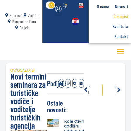
Search
O nama
Novosti
for:
Zaprešić
Zagreb
Časopisi
Biograd na Moru
Kvaliteta
Osijek
Kontakt
07/05/2019
Novi termini
Podijeli:
seminara za
PRETHODNO
SLIJEDEĆE
turističke
Izbori za predstavnike studenata u Studentskom zboru
Profesorica Poslovne etike dr. Dafne Vidanec sudjelovala na konferenciji u Gruziji
vodiče i
Ostale
voditelje
novosti:
turističkih
Kolektivni
agencija
godišnji
odmor od