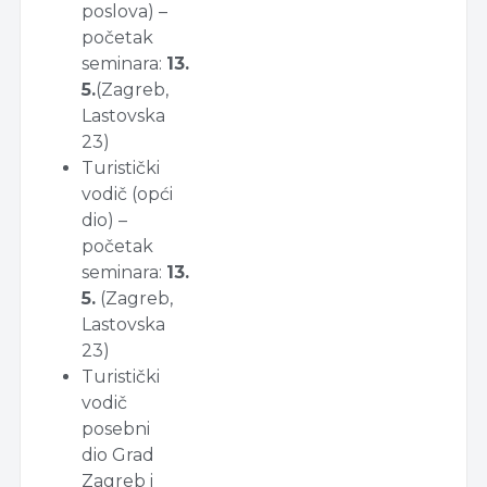
poslova) –
početak
seminara:
13.
5.
(Zagreb,
Lastovska
23)
Turistički
vodič (opći
dio) –
početak
seminara:
13.
5.
(Zagreb,
Lastovska
23)
Turistički
vodič
posebni
dio Grad
Zagreb i