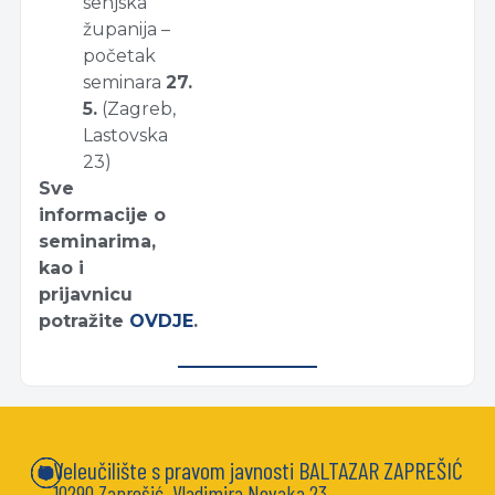
senjska
županija –
početak
seminara
27.
5.
(Zagreb,
Lastovska
23)
Sve
informacije o
seminarima,
kao i
prijavnicu
potražite
OVDJE
.
Veleučilište s pravom javnosti BALTAZAR ZAPREŠIĆ
10290 Zaprešić, Vladimira Novaka 23