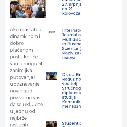
27. srpnja
do 21.
kolovoza
Ako maštate o
International
Journal of
dinamičnom i
Multidisciplinarity
dobro
in Business and
Science (IJMBS) –
plaćenom
Poziv za dostavu
poslu koji će
radova
vam omogućiti
zanimljiva
Dr. sc. Bruno
putovanja i
Raguž novi
voditelj
upoznavanje
Stručnog
novih ljudi,
diplomskog
studija
pozivamo vas
Komunikacijski
da se uključite
menadžment
u jednu od
najbrže
Studentica
rastućih