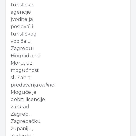
turističke
agencije
(voditelja
poslova) i
turističkog
vodiča u
Zagrebu i
Biogradu na
Moru, uz
mogućnost
slušanja
predavanja
online
.
Moguće je
dobiti licencije
za Grad
Zagreb,
Zagrebačku
županiju,
Zadarsku