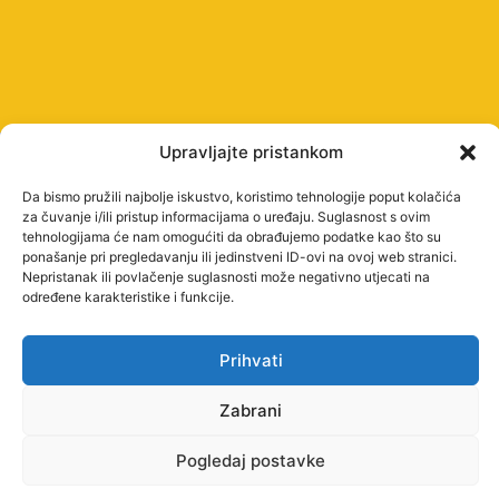
Upravljajte pristankom
UPISI
Da bismo pružili najbolje iskustvo, koristimo tehnologije poput kolačića
Postupak i
za čuvanje i/ili pristup informacijama o uređaju. Suglasnost s ovim
REFERADA
O
PRAVNE
tehnologijama će nam omogućiti da obrađujemo podatke kao što su
termini
NAMA
STRANICE
Kontakt
ponašanje pri pregledavanju ili jedinstveni ID-ovi na ovoj web stranici.
upisa
Upoznaj
Uvjeti
Nepristanak ili povlačenje suglasnosti može negativno utjecati na
i radno
određene karakteristike i funkcije.
Školarina i
Baltazar
korištenja
vrijeme
pogodnosti
Misija
Pravila
Raspored
Prihvati
STUDIJSKI
i
privatnosti
nastave
PROGRAMI
OPĆENITO
Zabrani
vizija
STRUČNI
Studijski
Praksom
Dokumenti
PRIJEDIPLOMSKI
Pogledaj postavke
kalendar
do
Partneri
STUDIJI