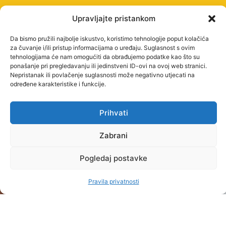
Upravljajte pristankom
Da bismo pružili najbolje iskustvo, koristimo tehnologije poput kolačića
za čuvanje i/ili pristup informacijama o uređaju. Suglasnost s ovim
tehnologijama će nam omogućiti da obrađujemo podatke kao što su
ponašanje pri pregledavanju ili jedinstveni ID-ovi na ovoj web stranici.
Nepristanak ili povlačenje suglasnosti može negativno utjecati na
određene karakteristike i funkcije.
UPISI
Prihvati
Postupak i
REFERADA
O
PRAVNE
termini
NAMA
STRANICE
Zabrani
Kontakt
upisa
Upoznaj
Uvjeti
i radno
Pogledaj postavke
Školarina i
Baltazar
korištenja
vrijeme
pogodnosti
Misija
Pravila
Pravila privatnosti
Raspored
STUDIJSKI
i
privatnosti
nastave
PROGRAMI
OPĆENITO
vizija
STRUČNI
Studijski
Praksom