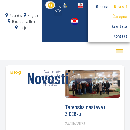
Search
O nama
Novosti
for:
Zaprešić
Zagreb
Časopisi
Biograd na Moru
Kvaliteta
Osijek
Kontakt
Novosti
Blog
Sve naše
novosti na
jednom
mjestu
Terenska nastava u
ZICER-u
23/05/2023