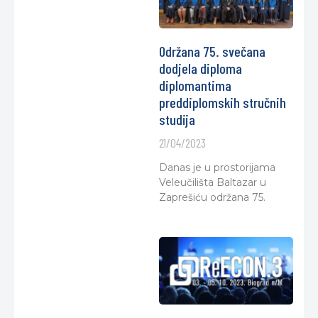
Održana 75. svečana
dodjela diploma
diplomantima
preddiplomskih stručnih
studija
21/04/2023
Danas je u prostorijama
Veleučilišta Baltazar u
Zaprešiću održana 75.