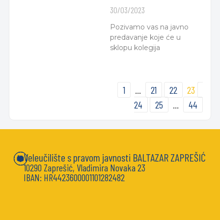
30/03/2023
Pozivamo vas na javno
predavanje koje će u
sklopu kolegija
1
…
21
22
23
24
25
…
44
Veleučilište s pravom javnosti BALTAZAR ZAPREŠIĆ
10290 Zaprešić, Vladimira Novaka 23
IBAN: HR4423600001101282482