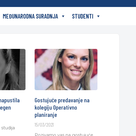
MEĐUNARODNA SURADNJA
STUDENTI
napustila
Gostujuće predavanje na
Degen
kolegiju Operativno
planiranje
15/03/2021
studija
Pozivamo vas na gostujuće