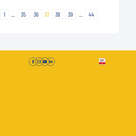
1
…
35
36
37
38
39
…
44