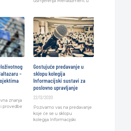
usmjerenja Menadžment u
loživotnog
Gostujuće predavanje u
altazaru –
sklopu kolegija
rojektima
Informacijski sustavi za
poslovno upravljanje
22/12/2020
novna znanja
 i provedbe
Pozivamo vas na predavanje
koje će se u sklopu
kolegija Informacijski