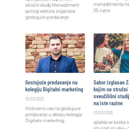
menadžmenta na
stručni studij Menadžment
25. rujna
javnog sektora organizira
gostujuće predavanje
Gostujuće predavanje na
Sabor izglasao Z
kolegiju Digitalni marketing
kojim se stručni 
sveučilišni studij
15/03/2021
na iste razine
Pozivamo vas na gostujuće
22/02/2021
predavanje u sklopu kolegija
Digitalni marketing,
splatila se borba
stručnih studija –