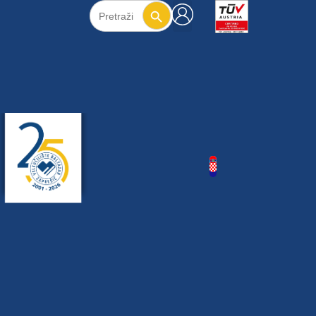
Search Button
Search
for: