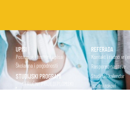
UPISI
REFERADA
Postupak i termini upisa
Kontakt i radno vrij
Školarina i pogodnosti
Raspored nastave
Studijski kalendar
STUDIJSKI PROGRAMI
STRUČNI PRIJEDIPLOMSKI
Ispitni rokovi
STUDIJI
Česta pitanja
STRUČNI DIPLOMSKI STUDIJI
Oglasna ploča
Knjižnica
OSTALO
Ponuda poslova
ONLINE STUDIRANJE