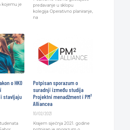
 kojemu je
predavanje u sklopu
kolegija Operativno planiranje,
na
akon o HKO
Potpisan sporazum o
i
suradnji između studija
i stavljaju
Projektni menadžment i PM²
Alliancea
10/02/2021
 studenata
Krajem siječnja 2021. godine
 Sabor
potpisan je sporazum o