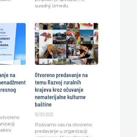
suradnji između
anje na
Otvoreno predavanje na
 menadžment
temu Razvoj ruralnih
gresnog
krajeva kroz očuvanje
nematerijalne kulturne
baštine
15/01/2021
 otvoreno
izaciji
Pozivamo vas na otvoreno
jektni
predavanje u organizaciji