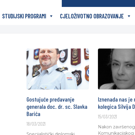
STUDIJSKI PROGRAMI
CJELOŽIVOTNO OBRAZOVANJE
Gostujuće predavanje
Iznenada nas je 
generala doc. dr. sc. Slavka
kolegica Silvija 
Barića
15/03/2021
18/03/2021
Nakon završenog 
Komunikacijskog
Specijalistički diplomski