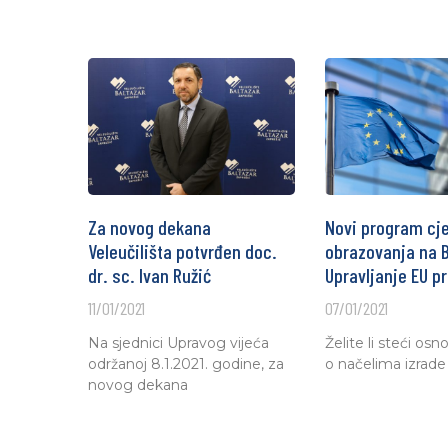
Za novog dekana
Novi program cje
Veleučilišta potvrđen doc.
obrazovanja na B
dr. sc. Ivan Ružić
Upravljanje EU p
11/01/2021
07/01/2021
Na sjednici Upravog vijeća
Želite li steći os
održanoj 8.1.2021. godine, za
o načelima izrade
novog dekana