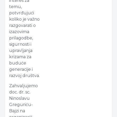
interes za
temu,
potvrđujući
koliko je važno
razgovarati o
izazovima
prilagodbe,
sigurnosti i
upravljanja
krizama za
buduće
generacije i
razvoj društva.
Zahvaljujemo
doc. dr. sc.
Ninoslavu
Greguriću-
Bajzi na