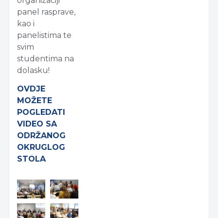
organizaciji
panel rasprave,
kao i
panelistima te
svim
studentima na
dolasku!
OVDJE
MOŽETE
POGLEDATI
VIDEO SA
ODRŽANOG
OKRUGLOG
STOLA