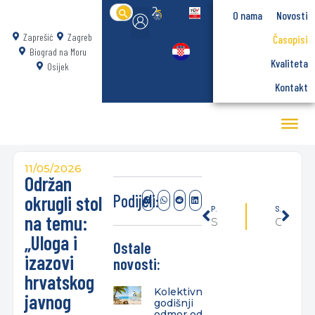
Search
O nama
Novosti
for:
Zaprešić
Zagreb
Časopisi
Biograd na Moru
Kvaliteta
Osijek
Kontakt
11/05/2026
Održan
Podijeli:
okrugli stol
PRETHODNO
SLIJEDEĆE
na temu:
Studenti Veleučilišta Baltazar u posjeti Ansamblu LADO
Otvorene su prijave za Young Leaders Forum 2026
„Uloga i
Ostale
izazovi
novosti:
hrvatskog
Kolektivni
javnog
godišnji
odmor od