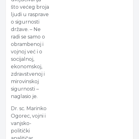
što većeg broja
ljudi u rasprave
o sigurnosti
države. – Ne
radi se samo o
obrambenoj i
vojnoj već i o
socijalnoj,
ekonomskoj,
zdravstvenoj i
mirovinskoj
sigurnosti –
naglasio je.
Dr. sc. Marinko
Ogorec, vojni i
vanjsko-
politički
analitičar,