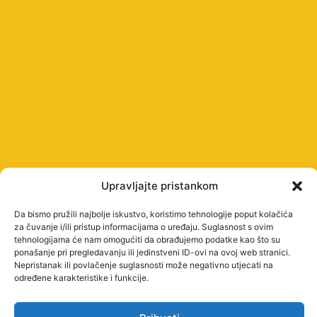
Upravljajte pristankom
Da bismo pružili najbolje iskustvo, koristimo tehnologije poput kolačića
za čuvanje i/ili pristup informacijama o uređaju. Suglasnost s ovim
tehnologijama će nam omogućiti da obrađujemo podatke kao što su
UPISI
ponašanje pri pregledavanju ili jedinstveni ID-ovi na ovoj web stranici.
Nepristanak ili povlačenje suglasnosti može negativno utjecati na
Postupak i
REFERADA
O
PRAVNE
određene karakteristike i funkcije.
termini
NAMA
STRANICE
Kontakt
upisa
Upoznaj
Uvjeti