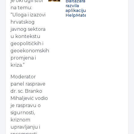
je okrugli stol
Baltazara
razvila
na temu:
aplikaciju
“Uloga i izazovi
HelpMate
hrvatskog
javnog sektora
u kontekstu
geopolitičkih i
geoekonomskih
promjena i
kriza.”
Moderator
panel rasprave
dr. sc. Branko
Mihaljević vodio
je raspravu o
sigurnosti,
kriznom
upravljanju i