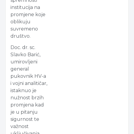
spremnosti
institucija na
promjene koje
oblikuju
suvremeno
društvo.
Doc. dr. sc.
Slavko Barić,
umirovljeni
general
pukovnik HV-a
i vojni analitičar,
istaknuo je
nužnost brzih
promjena kad
je u pitanju
sigurnost te
važnost
uključivanja