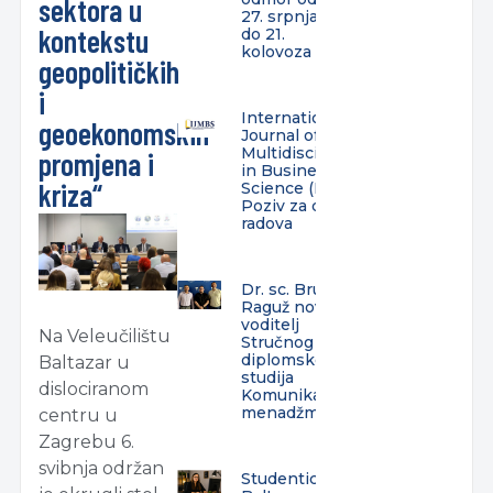
sektora u
27. srpnja
kontekstu
do 21.
kolovoza
geopolitičkih
i
International
geoekonomskih
Journal of
Multidisciplinarity
promjena i
in Business and
kriza“
Science (IJMBS) –
Poziv za dostavu
radova
Dr. sc. Bruno
Raguž novi
voditelj
Na Veleučilištu
Stručnog
diplomskog
Baltazar u
studija
dislociranom
Komunikacijski
menadžment
centru u
Zagrebu 6.
svibnja održan
Studentica