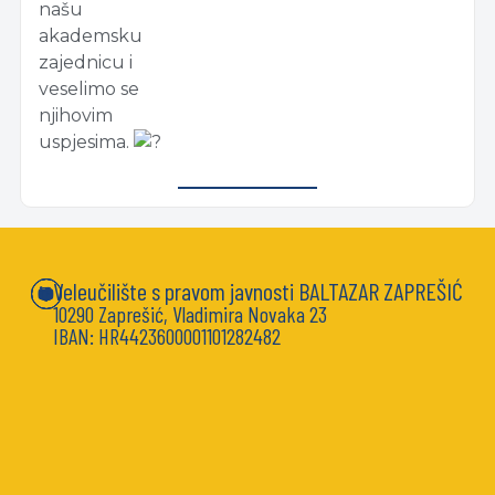
našu
akademsku
zajednicu i
veselimo se
njihovim
uspjesima.
Veleučilište s pravom javnosti BALTAZAR ZAPREŠIĆ
10290 Zaprešić, Vladimira Novaka 23
IBAN: HR4423600001101282482