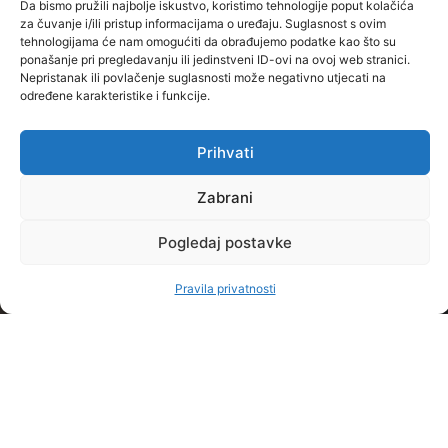
Dokumenti
Da bismo pružili najbolje iskustvo, koristimo tehnologije poput kolačića
PRIJEDIPLOMSKI
kalendar
do
za čuvanje i/ili pristup informacijama o uređaju. Suglasnost s ovim
Partneri
tehnologijama će nam omogućiti da obrađujemo podatke kao što su
STUDIJI
Ispitni
karijere
ponašanje pri pregledavanju ili jedinstveni ID-ovi na ovoj web stranici.
Veleučilišta
Nepristanak ili povlačenje suglasnosti može negativno utjecati na
rokovi
STRUČNI
Novosti
određene karakteristike i funkcije.
Kvaliteta
Česta
DIPLOMSKI
O
Studentski
pitanja
STUDIJI
nama
Prihvati
zbor
Oglasna
Kontakt
OSTALO
Zabrani
Alumni
ploča
ONLINE
Kvaliteta
klub
STUDIRANJE
Knjižnica
Pogledaj postavke
CJELOŽIVOTNO
Projekti
Ponuda
OBRAZOVANJE
Pravila privatnosti
MEĐUNARODNA
Pravo na
poslova
SURADNJA
pristup
Stručna
informacijama
praksa
Menadžment
Završni
Veleučilišta
radovi