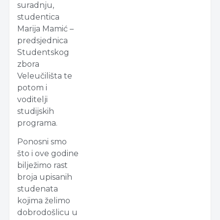
suradnju,
studentica
Marija Mamić –
predsjednica
Studentskog
zbora
Veleučilišta te
potom i
voditelji
studijskih
programa.
Ponosni smo
što i ove godine
bilježimo rast
broja upisanih
studenata
kojima želimo
dobrodošlicu u