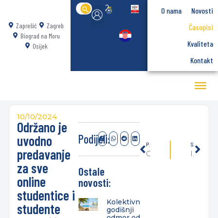
Search
O nama
Novosti
for:
Zaprešić
Zagreb
Časopisi
Biograd na Moru
Kvaliteta
Osijek
Kontakt
10/10/2024
Održano je
Podijeli:
uvodno
PRETHODNO
SLIJEDEĆE
predavanje
Održana promocija knjige “Počela gastronomije”, autora prof. dr. sc. Drage Ružića i izv. prof. dr. sc. Ivana Ružića.
Info sat Stručnog prijediplomskog studija Poslovanje i upravljanje – PONEDJELJAK 14.10.
za sve
Ostale
online
novosti:
studentice i
Kolektivni
studente
godišnji
odmor od