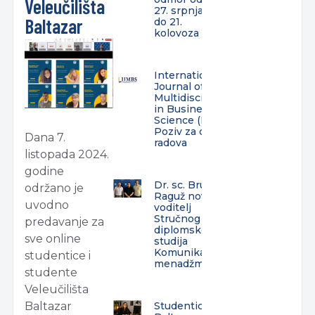
Veleučilišta
27. srpnja
Baltazar
do 21.
kolovoza
International
Journal of
Multidisciplinarity
in Business and
Science (IJMBS) –
Poziv za dostavu
Dana 7.
radova
listopada 2024.
godine
Dr. sc. Bruno
održano je
Raguž novi
uvodno
voditelj
Stručnog
predavanje za
diplomskog
sve online
studija
Komunikacijski
studentice i
menadžment
studente
Veleučilišta
Studentica
Baltazar