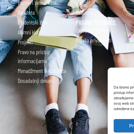
Partneri Veleučilišta
Kontakt
Kvaliteta
Kvaliteta
Studentski zbor
PRAVNE STRANICE
Uvjeti korištenja
Alumni klub
Pravila privatnosti
Projekti
Pravo na pristup
informacijama
Menadžment Veleučilišta
Dosadašnji dekani
Da bismo pru
pristup inf
obrađujemo p
ovoj web str
određene kar
Pr