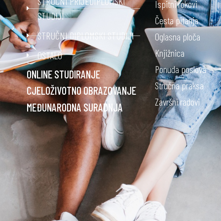
STRUČNI PRIJEDIPLOMSKI
Ispitni rokovi
STUDIJI
Česta pitanja
STRUČNI DIPLOMSKI STUDIJI
Oglasna ploča
Knjižnica
OSTALO
Ponuda poslova
ONLINE STUDIRANJE
Stručna praksa
CJELOŽIVOTNO OBRAZOVANJE
Završni radovi
MEĐUNARODNA SURADNJA