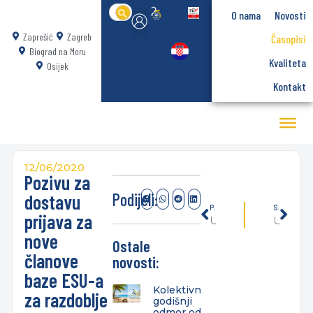
Search
O nama
Novosti
for:
Zaprešić
Zagreb
Časopisi
Biograd na Moru
Kvaliteta
Osijek
Kontakt
12/06/2020
Pozivu za
Podijeli:
dostavu
PRETHODNO
SLIJEDEĆE
prijava za
Uspješno završen projekt „SING 2020“ Veleučilišta Baltazar Zaprešić i Grada Zaprešića za studente Projektnog menadžmenta
Upitnik o zadovoljstvu prehranom u studentskim restoranima
nove
Ostale
članove
novosti:
baze ESU-a
Kolektivni
za razdoblje
godišnji
odmor od