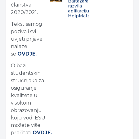
Baltazara
članstva
razvila
aplikaciju
2020/2021.
HelpMate
Tekst samog
poziva i svi
uvjeti prijave
nalaze
se
OVDJE.
O bazi
studentskih
stručnjaka za
osiguranje
kvalitete u
visokom
obrazovanju
koju vodi ESU
možete više
pročitati
OVDJE.