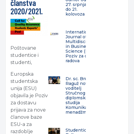
članstva
27. srpnja
2020/2021.
do 21.
kolovoza
International
Journal of
Multidisciplinarity
in Business and
Poštovane
Science (IJMBS) –
studentice i
Poziv za dostavu
radova
studenti,
Europska
Dr. sc. Bruno
studentska
Raguž novi
voditelj
unija (ESU)
Stručnog
objavila je Poziv
diplomskog
studija
za dostavu
Komunikacijski
prijava za nove
menadžment
članove baze
ESU-a za
Studentica
razdoblje