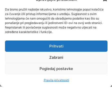
PRIJEDIPLOMSKI
kalendar
do
Partneri
STUDIJI
Ispitni
karijere
Da bismo pružili najbolje iskustvo, koristimo tehnologije poput kolačića
Veleučilišta
za čuvanje i/ili pristup informacijama o uređaju. Suglasnost s ovim
rokovi
STRUČNI
Novosti
tehnologijama će nam omogućiti da obrađujemo podatke kao što su
Kvaliteta
ponašanje pri pregledavanju ili jedinstveni ID-ovi na ovoj web stranici.
Česta
DIPLOMSKI
O
Nepristanak ili povlačenje suglasnosti može negativno utjecati na
Studentski
pitanja
STUDIJI
određene karakteristike i funkcije.
nama
zbor
Oglasna
Kontakt
OSTALO
Alumni
Prihvati
ploča
ONLINE
Kvaliteta
klub
STUDIRANJE
Knjižnica
Zabrani
CJELOŽIVOTNO
Projekti
Ponuda
OBRAZOVANJE
Pogledaj postavke
MEĐUNARODNA
Pravo na
poslova
SURADNJA
pristup
Stručna
Pravila privatnosti
informacijama
praksa
Menadžment
Završni
Veleučilišta
radovi
Dosadašnji