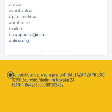
Za sve
eventualne
upite, molimo
obratite se
mailom
na
qapoolsc@esu-
online.org
.
Veleučilište s pravom javnosti BALTAZAR ZAPREŠIĆ
10290 Zaprešić, Vladimira Novaka 23
IBAN: HR4423600001101282482