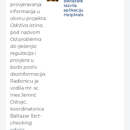
Baltazara
provjeravanja
razvila
aplikaciju
informacija u
HelpMate
okviru projekta
Održiva istina
,
pod nazivom
Od problema
do rješenja:
regulacija i
provjera u
borbi protiv
dezinformacija
.
Radionicu je
vodila mr. sc.
Ines Jemrić
Ostojić,
koordinatorica
Baltazar
fact-
checking
odjela.