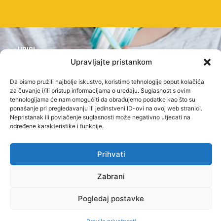
UPISI
Postupak i
Upravljajte pristankom
REFERADA
O
PRAVNE
termini
NAMA
STRANICE
Kontakt
Da bismo pružili najbolje iskustvo, koristimo tehnologije poput kolačića
upisa
Upoznaj
Uvjeti
za čuvanje i/ili pristup informacijama o uređaju. Suglasnost s ovim
i radno
tehnologijama će nam omogućiti da obrađujemo podatke kao što su
Školarina i
Baltazar
korištenja
ponašanje pri pregledavanju ili jedinstveni ID-ovi na ovoj web stranici.
vrijeme
Nepristanak ili povlačenje suglasnosti može negativno utjecati na
pogodnosti
Misija
Pravila
Raspored
određene karakteristike i funkcije.
STUDIJSKI
i
privatnosti
nastave
PROGRAMI
OPĆENITO
vizija
Prihvati
STRUČNI
Studijski
Praksom
Dokumenti
PRIJEDIPLOMSKI
kalendar
do
Zabrani
Partneri
STUDIJI
Ispitni
karijere
Pogledaj postavke
Veleučilišta
rokovi
STRUČNI
Novosti
Kvaliteta
Česta