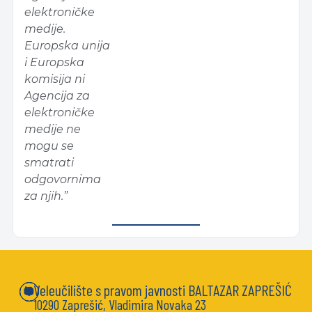
elektroničke
medije.
Europska unija
i Europska
komisija ni
Agencija za
elektroničke
medije ne
mogu se
smatrati
odgovornima
za njih.”
Veleučilište s pravom javnosti BALTAZAR ZAPREŠIĆ
10290 Zaprešić, Vladimira Novaka 23