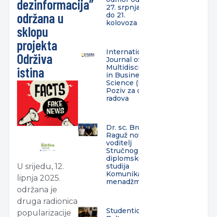
dezinformacija”
27. srpnja
održana u
do 21.
kolovoza
sklopu
projekta
International
Održiva
Journal of
Multidisciplinarity
istina
in Business and
Science (IJMBS) –
Poziv za dostavu
radova
Dr. sc. Bruno
Raguž novi
voditelj
Stručnog
diplomskog
studija
U srijedu, 12.
Komunikacijski
lipnja 2025.
menadžment
održana je
druga radionica
Studentica
popularizacije