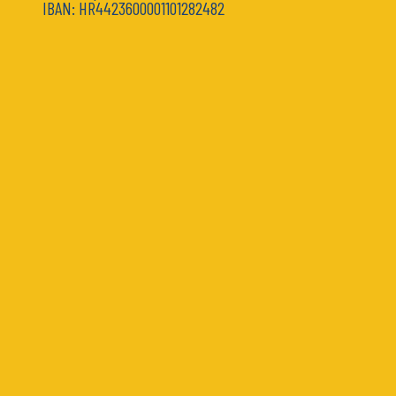
IBAN: HR4423600001101282482