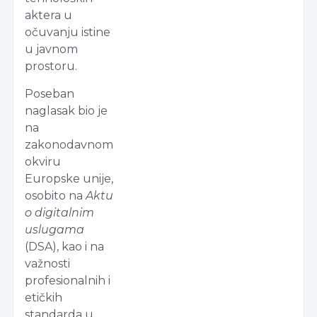
aktera u
očuvanju istine
u javnom
prostoru.
Poseban
naglasak bio je
na
zakonodavnom
okviru
Europske unije,
osobito na
Aktu
o digitalnim
uslugama
(DSA), kao i na
važnosti
profesionalnih i
etičkih
standarda u