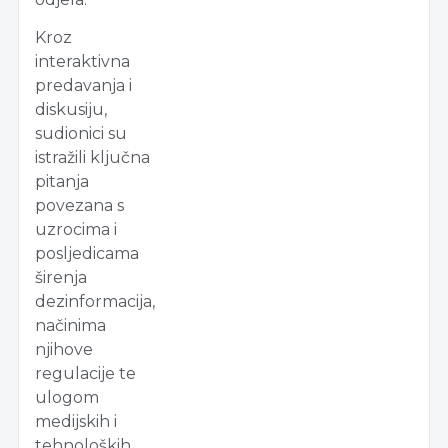
Kroz
interaktivna
predavanja i
diskusiju,
sudionici su
istražili ključna
pitanja
povezana s
uzrocima i
posljedicama
širenja
dezinformacija,
načinima
njihove
regulacije te
ulogom
medijskih i
tehnoloških