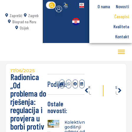
Search
O nama
Novosti
for:
Zaprešić
Zagreb
Časopisi
Biograd na Moru
Kvaliteta
Osijek
Kontakt
17/06/2025
Radionica
Podijeli:
„Od
PRETHODNO
SLIJEDEĆE
problema do
U organizaciji studija Projektni menadžment i SM4SM održan “Open space” meetup
U Osijeku održana 2. svečana promocija diplomanata dislociranog stručnog diplomskog studija Projektni menadžment
rješenja:
Ostale
regulacija i
novosti:
provjera u
Kolektivni
borbi protiv
godišnji
odmor od