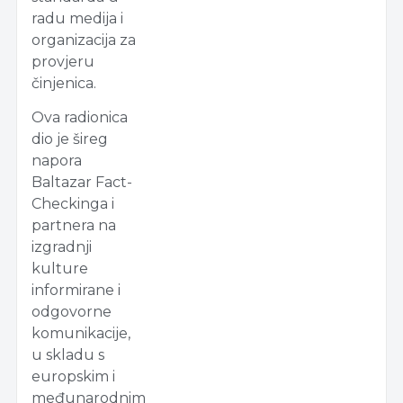
radu medija i
organizacija za
provjeru
činjenica.
Ova radionica
dio je šireg
napora
Baltazar Fact-
Checkinga i
partnera na
izgradnji
kulture
informirane i
odgovorne
komunikacije,
u skladu s
europskim i
međunarodnim