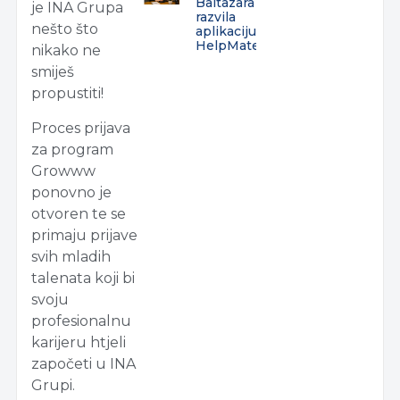
Baltazara
je INA Grupa
razvila
nešto što
aplikaciju
HelpMate
nikako ne
smiješ
propustiti!
Proces prijava
za program
Growww
ponovno je
otvoren te se
primaju prijave
svih mladih
talenata koji bi
svoju
profesionalnu
karijeru htjeli
započeti u INA
Grupi.