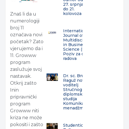
27. srpnja
do 21.
kolovoza
Znaš li da u
numerologiji
broj 11
International
označava novi
Journal of
Multidisciplinarity
početak? Zato
in Business and
vjerujemo da i
Science (IJMBS) –
Poziv za dostavu
11. Growww
radova
program
zaslužuje svoj
Dr. sc. Bruno
nastavak.
Raguž novi
Otkrij zašto
voditelj
Stručnog
Inin
diplomskog
pripravnički
studija
Komunikacijski
program
menadžment
Growww niti
kriza ne može
pokositi i zašto
Studentica