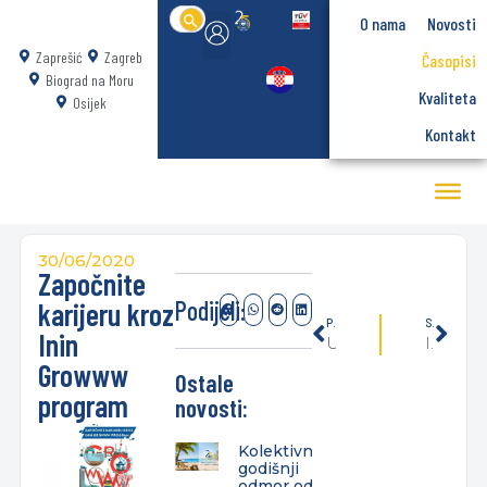
Search
O nama
Novosti
for:
Zaprešić
Zagreb
Časopisi
Biograd na Moru
Kvaliteta
Osijek
Kontakt
30/06/2020
Započnite
Podijeli:
karijeru kroz
PRETHODNO
SLIJEDEĆE
Inin
Upute za online nastavu
Izabran novi v.d. dekana Veleučilišta Baltazar Zaprešić
Growww
Ostale
program
novosti:
Kolektivni
godišnji
odmor od