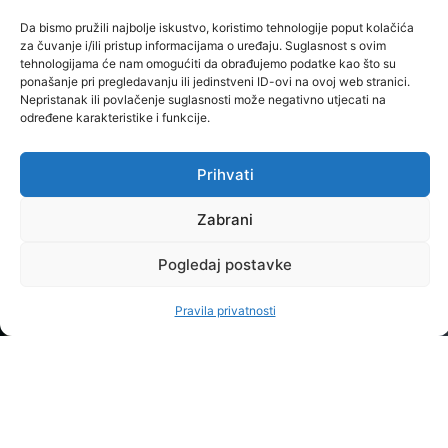
termini
NAMA
STRANICE
Kontakt
Da bismo pružili najbolje iskustvo, koristimo tehnologije poput kolačića
upisa
Upoznaj
Uvjeti
i radno
za čuvanje i/ili pristup informacijama o uređaju. Suglasnost s ovim
Školarina i
Baltazar
korištenja
tehnologijama će nam omogućiti da obrađujemo podatke kao što su
vrijeme
ponašanje pri pregledavanju ili jedinstveni ID-ovi na ovoj web stranici.
pogodnosti
Misija
Pravila
Nepristanak ili povlačenje suglasnosti može negativno utjecati na
Raspored
STUDIJSKI
određene karakteristike i funkcije.
i
privatnosti
nastave
PROGRAMI
OPĆENITO
vizija
STRUČNI
Studijski
Praksom
Prihvati
Dokumenti
PRIJEDIPLOMSKI
kalendar
do
Zabrani
Partneri
STUDIJI
Ispitni
karijere
Veleučilišta
rokovi
STRUČNI
Pogledaj postavke
Novosti
Kvaliteta
Česta
DIPLOMSKI
O
Pravila privatnosti
Studentski
pitanja
STUDIJI
nama
zbor
Oglasna
Kontakt
OSTALO
Alumni
ploča
ONLINE
Kvaliteta
klub
STUDIRANJE
Knjižnica
CJELOŽIVOTNO
Projekti