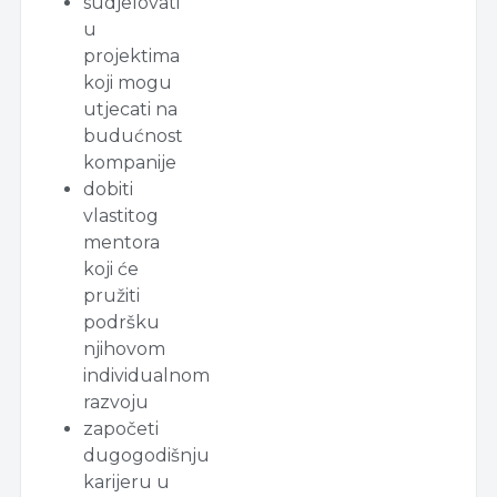
sudjelovati
u
projektima
koji mogu
utjecati na
budućnost
kompanije
dobiti
vlastitog
mentora
koji će
pružiti
podršku
njihovom
individualnom
razvoju
započeti
dugogodišnju
karijeru u