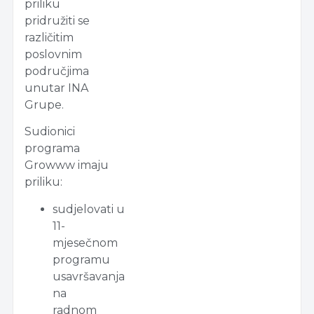
priliku
pridružiti se
različitim
poslovnim
područjima
unutar INA
Grupe.
Sudionici
programa
Growww imaju
priliku:
sudjelovati u
11-
mjesečnom
programu
usavršavanja
na
radnom