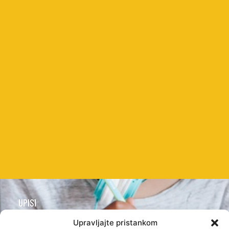
UPISI
Postupak i
REFERADA
O
PRAVNE
Upravljajte pristankom