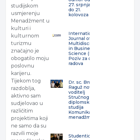
27. srpnja
studijskom
do 21.
usmjerenju
kolovoza
Menadžment u
kulturi i
International
kulturnom
Journal of
turizmu
Multidisciplinarity
in Business and
značajno je
Science (IJMBS) –
obogatilo moju
Poziv za dostavu
radova
poslovnu
karijeru.
Tijekom tog
Dr. sc. Bruno
Raguž novi
razdoblja,
voditelj
aktivno sam
Stručnog
diplomskog
sudjelovao u
studija
različitim
Komunikacijski
menadžment
projektima koji
ne samo da su
razvili moje
Studentica