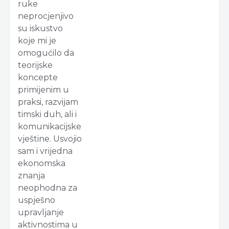
ruke
neprocjenjivo
su iskustvo
koje mi je
omogućilo da
teorijske
koncepte
primijenim u
praksi, razvijam
timski duh, ali i
komunikacijske
vještine. Usvojio
sam i vrijedna
ekonomska
znanja
neophodna za
uspješno
upravljanje
aktivnostima u