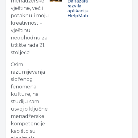
menadžerske
Baltazara
razvila
vještine, već i
aplikaciju
potaknuli moju
HelpMate
kreativnost –
vještinu
neophodnu za
tržište rada 21.
stoljeća!
Osim
razumijevanja
složenog
fenomena
kulture, na
studiju sam
usvojio ključne
menadžerske
kompetencije
kao što su