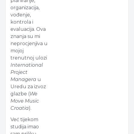
planiranje,
organizacija,
vođenje,
kontrola i
evaluacija. Ova
znanja su mi
neprocjenjiva u
mojoj
trenutnoj ulozi
International
Project
Managera
u
Uredu za izvoz
glazbe (
We
Move Music
Croatia
).
Već tijekom
studija imao
sam priliku