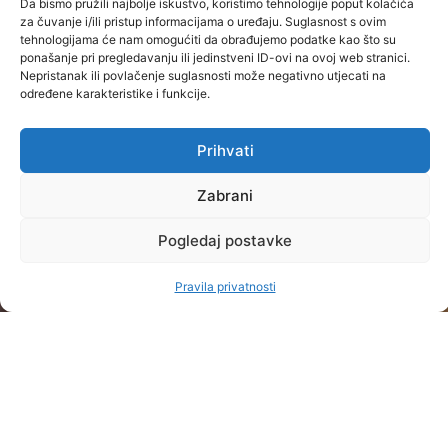
Da bismo pružili najbolje iskustvo, koristimo tehnologije poput kolačića
UPISI
za čuvanje i/ili pristup informacijama o uređaju. Suglasnost s ovim
tehnologijama će nam omogućiti da obrađujemo podatke kao što su
Postupak i
ponašanje pri pregledavanju ili jedinstveni ID-ovi na ovoj web stranici.
REFERADA
O
PRAVNE
termini
Nepristanak ili povlačenje suglasnosti može negativno utjecati na
NAMA
STRANICE
Kontakt
određene karakteristike i funkcije.
upisa
Upoznaj
Uvjeti
i radno
Školarina i
Baltazar
korištenja
vrijeme
Prihvati
pogodnosti
Misija
Pravila
Raspored
STUDIJSKI
Zabrani
i
privatnosti
nastave
PROGRAMI
OPĆENITO
vizija
STRUČNI
Pogledaj postavke
Studijski
Praksom
Dokumenti
PRIJEDIPLOMSKI
kalendar
do
Pravila privatnosti
Partneri
STUDIJI
Ispitni
karijere
Veleučilišta
rokovi
STRUČNI
Novosti
Kvaliteta
Česta
DIPLOMSKI
O
Studentski
pitanja
STUDIJI
nama
zbor
Oglasna
Kontakt
OSTALO