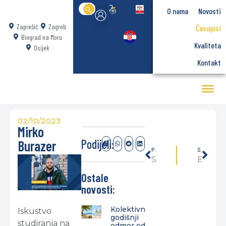
Search
O nama
Novosti
for:
Zaprešić
Zagreb
Časopisi
Biograd na Moru
Kvaliteta
Osijek
Kontakt
02/10/2023
Mirko
Podijeli:
Burazer
PRETHODNO
SLIJEDEĆE
Sanja Bogičević
Ema Jagarinec
Ostale
novosti:
Kolektivni
Iskustvo
godišnji
studiranja na
odmor od