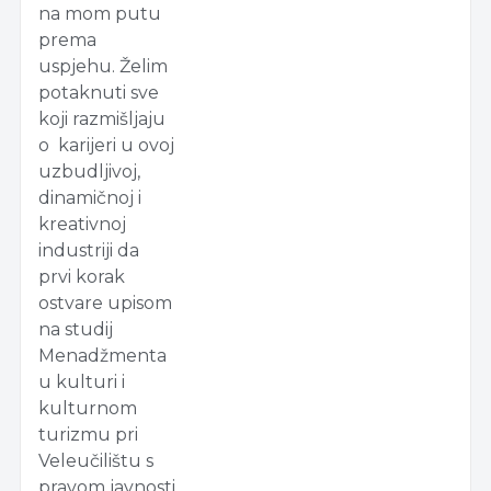
na mom putu
prema
uspjehu. Želim
potaknuti sve
koji razmišljaju
o karijeri u ovoj
uzbudljivoj,
dinamičnoj i
kreativnoj
industriji da
prvi korak
ostvare upisom
na studij
Menadžmenta
u kulturi i
kulturnom
turizmu pri
Veleučilištu s
pravom javnosti